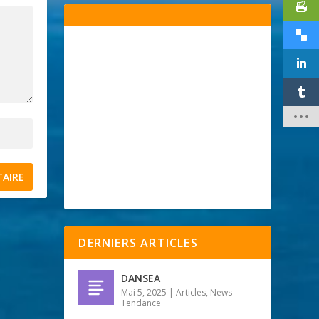
DERNIERS ARTICLES
DANSEA
Mai 5, 2025
|
Articles
,
News
Tendance