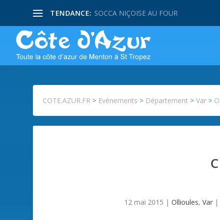
TENDANCE:
SOCCA NIÇOISE AU FOUR
COTE.AZUR.FR
>
Evénements
>
Département
>
Var
>
O
C
12 mai 2015
|
Ollioules
,
Var