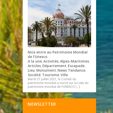
Nice entre au Patrimoine Mondial
de l’Unesco
A la une
Activités
Alpes-Maritimes
,
,
,
Articles
Département
Escapade
,
,
,
Lieu
Monument
News Tendance
,
,
,
Société
Tourisme
Ville
,
,
Mardi 27 juillet 2021, le Comité du
patrimoine mondial a inscrit sur la Liste du
patrimoine mondial de l’UNESCO
[…]
NEWSLETTER