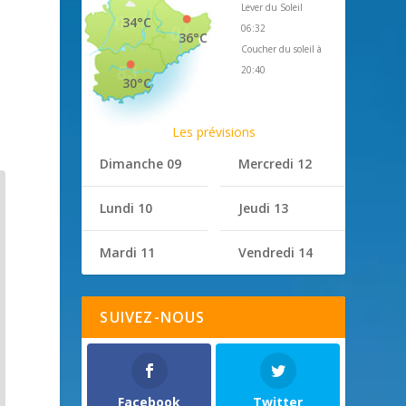
Lever du Soleil
34°C
06:32
36°C
Coucher du soleil à
20:40
30°C
Les prévisions
Dimanche 09
Mercredi 12
Lundi 10
Jeudi 13
Mardi 11
Vendredi 14
SUIVEZ-NOUS
Facebook
Twitter