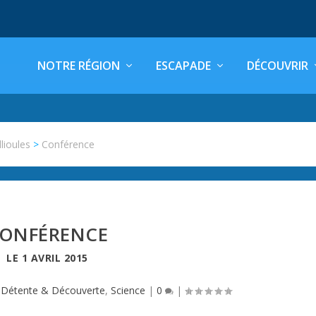
NOTRE RÉGION
ESCAPADE
DÉCOUVRIR
llioules
>
Conférence
ONFÉRENCE
LE
1 AVRIL 2015
|
Détente & Découverte
,
Science
|
0
|