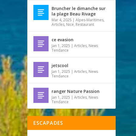
Bruncher le dimanche sur
la plage Beau Rivage
Mar 4, 2025
|
Alpes-Maritimes
,
Articles
,
Nice
,
Restaurant
ce evasion
Jan 1, 2025
|
Articles
,
News
Tendance
jetscool
Jan 1, 2025
|
Articles
,
News
Tendance
ranger Nature Passion
Jan 1, 2025
|
Articles
,
News
Tendance
ESCAPADES