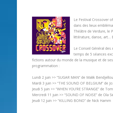
Le Festival Crossover of
dans des lieux emblémati
Théâtre de Verdure, le 
littérature, danse, art… 
Le Conseil Général des A
temps de 5 séances exclu
fictions autour du monde de la musique et de ses 
programmation :
Lundi 2 juin >> “SUGAR MAN” de Malik Bendjellou
Mardi 3 juin >> “THE SOUND OF BELGIUM” de Joz
Jeudi 5 juin >> “WHEN YOU’RE STRANGE” de Tom 
Mercredi 11 juin >> “SOUND OF NOISE” de Ola 
Jeudi 12 juin >> “KILLING BONO” de Nick Hamm