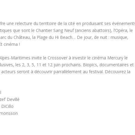
fre une relecture du territoire de la cité en produisant ses événement
ques que sont le Chantier Sang Neuf (anciens abattoirs), l’Opéra, le
Parc du Château, la Plage du Hi Beach… De jour, de nuit : musique,
Et cinéma !
lpes-Maritimes invite le Crossover à investir le cinéma Mercury le
sives, les 2, 3, 5, 11 et 12 juin prochains. Biopics, documentaires et
acteurs seront à découvrir parrallèlement au festival. Découvrez la
l
ef Devillé
DiCillo
Simonsson