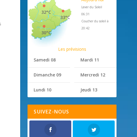
Lever du Soleil
32°C
06:31
33°C
Coucher du soleil à
s
20:42
30°C
Les prévisions
Samedi 08
Mardi 11
Dimanche 09
Mercredi 12
Lundi 10
Jeudi 13
SUIVEZ-NOUS