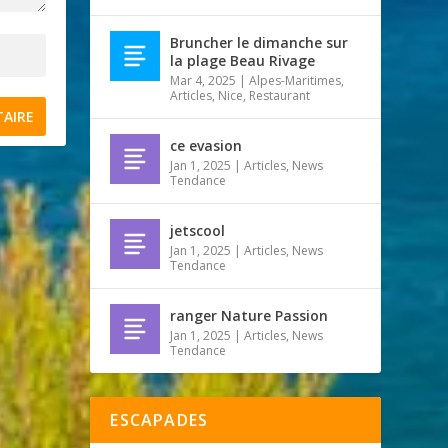
Bruncher le dimanche sur
la plage Beau Rivage
Mar 4, 2025
|
Alpes-Maritimes
,
Articles
,
Nice
,
Restaurant
ce evasion
Jan 1, 2025
|
Articles
,
News
Tendance
jetscool
Jan 1, 2025
|
Articles
,
News
Tendance
ranger Nature Passion
Jan 1, 2025
|
Articles
,
News
Tendance
ESCAPADES