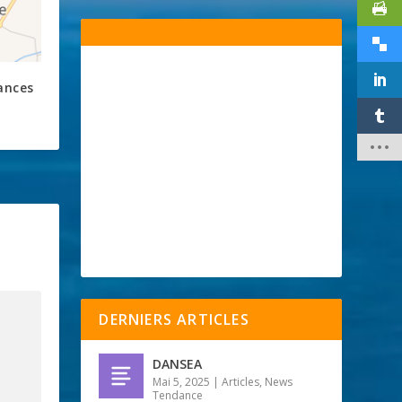
ances
DERNIERS ARTICLES
DANSEA
Mai 5, 2025
|
Articles
,
News
Tendance