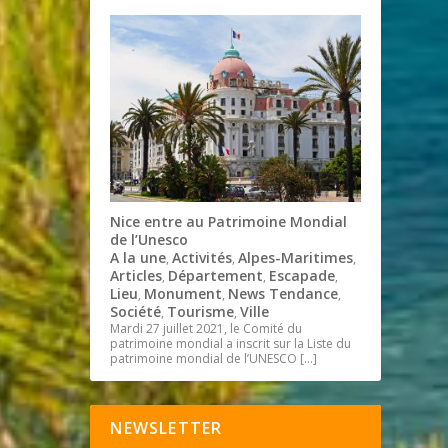
Nice entre au Patrimoine Mondial
de l’Unesco
A la une
Activités
Alpes-Maritimes
,
,
,
Articles
Département
Escapade
,
,
,
Lieu
Monument
News Tendance
,
,
,
Société
Tourisme
Ville
,
,
Mardi 27 juillet 2021, le Comité du
patrimoine mondial a inscrit sur la Liste du
patrimoine mondial de l’UNESCO
[…]
NEWSLETTER