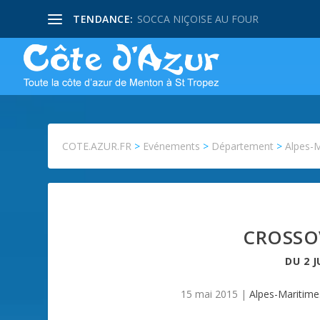
TENDANCE:
SOCCA NIÇOISE AU FOUR
COTE.AZUR.FR
>
Evénements
>
Département
>
Alpes-
CROSSO
DU
2 J
15 mai 2015
|
Alpes-Maritime