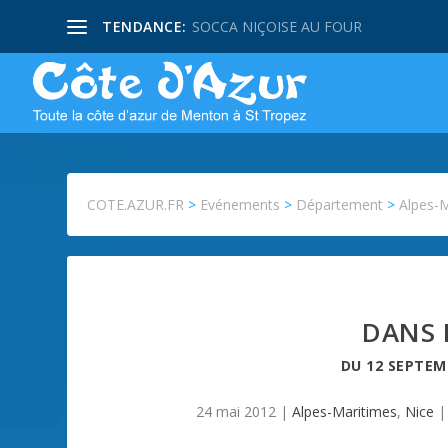
TENDANCE:
SOCCA NIÇOISE AU FOUR
COTE.AZUR.FR
>
Evénements
>
Département
>
Alpes-
DANS 
DU
12 SEPTEM
24 mai 2012
|
Alpes-Maritimes
,
Nice