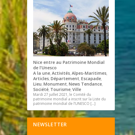
Nice entre au Patrimoine Mondial
de l’Unesco
A la une
Activités
Alpes-Maritimes
,
,
,
Articles
Département
Escapade
,
,
,
Lieu
Monument
News Tendance
,
,
,
Société
Tourisme
Ville
,
,
Mardi 27 juillet 2021, le Comité du
patrimoine mondial a inscrit sur la Liste du
patrimoine mondial de l’UNESCO
[…]
NEWSLETTER