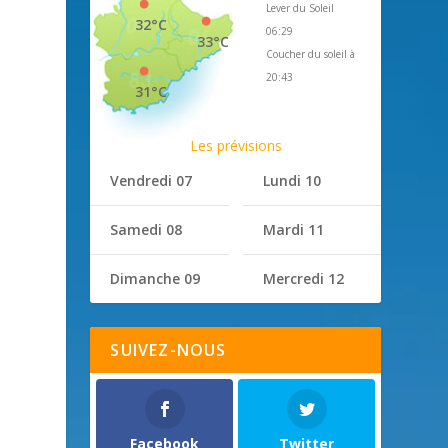
Lever du Soleil
32°C
06:29
33°C
Coucher du soleil à
20:43
31°C
Les prévisions
Vendredi 07
Lundi 10
Samedi 08
Mardi 11
Dimanche 09
Mercredi 12
SUIVEZ-NOUS
Facebook
Twitter