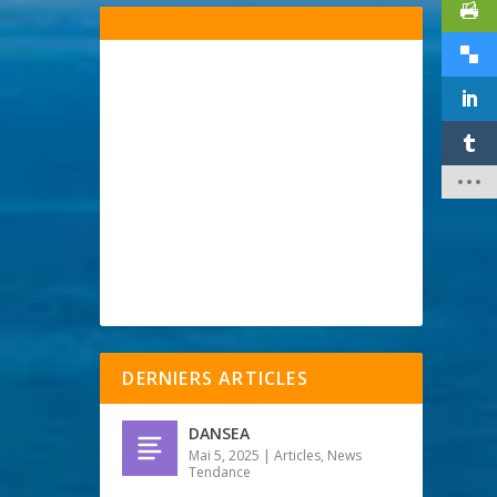
DERNIERS ARTICLES
DANSEA
Mai 5, 2025
|
Articles
,
News
Tendance