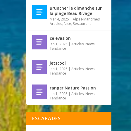
Bruncher le dimanche sur
la plage Beau Rivage
Mar 4, 2025
|
Alpes-Maritimes
,
Articles
,
Nice
,
Restaurant
ce evasion
Jan 1, 2025
|
Articles
,
News
Tendance
jetscool
Jan 1, 2025
|
Articles
,
News
Tendance
ranger Nature Passion
Jan 1, 2025
|
Articles
,
News
Tendance
ESCAPADES