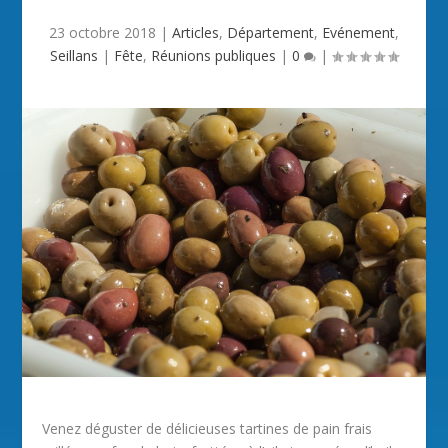
23 octobre 2018
|
Articles
,
Département
,
Evénement
,
Seillans
|
Fête
,
Réunions publiques
|
0
|
Venez déguster de délicieuses tartines de pain frais