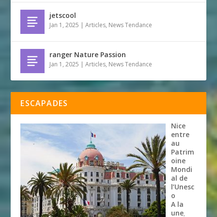
jetscool
Jan 1, 2025
|
Articles
,
News Tendance
ranger Nature Passion
Jan 1, 2025
|
Articles
,
News Tendance
ESCAPADES
Nice
entre
au
Patrim
oine
Mondi
al de
l’Unesc
o
A la
une
,