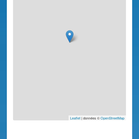
Leaflet
| données ©
OpenStreetMap