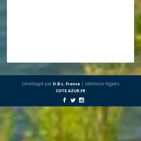
Développé par
| Mentions légales
D.B.L. France
COTE.AZUR.FR