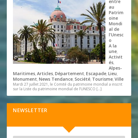
entre
au
Patrim
oine
Mondi
al de
l’Unesc
o
A la
une
,
Activit
és
,
Alpes-
Maritimes
Articles
Département
Escapade
Lieu
,
,
,
,
,
Monument
News Tendance
Société
Tourisme
Ville
,
,
,
,
Mardi 27 juillet 2021, le Comité du patrimoine mondial a inscrit
sur la Liste du patrimoine mondial de l’UNESCO
[…]
NEWSLETTER