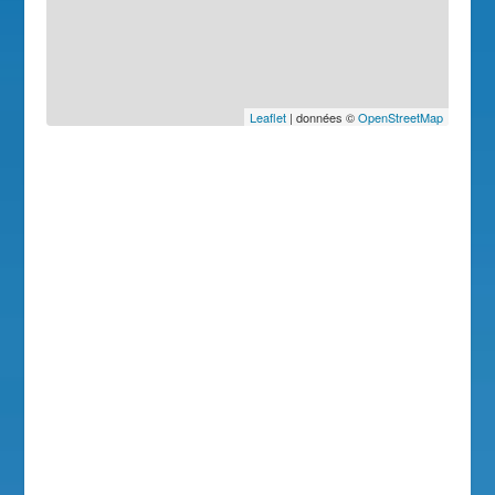
Leaflet
| données ©
OpenStreetMap