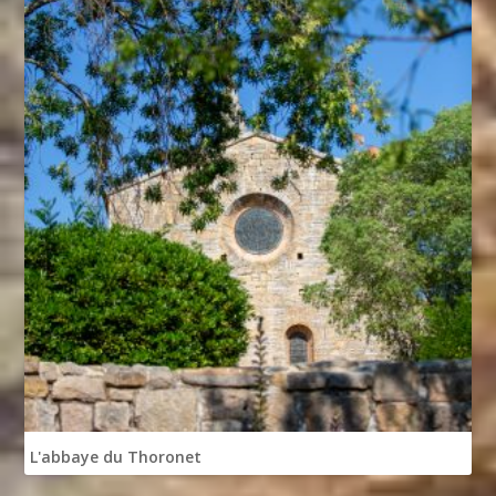
L'abbaye du Thoronet