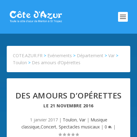
COTE.AZUR.FR
>
Evénements
>
Département
>
Var
>
Toulon
>
Des amours d’Opérettes
DES AMOURS D’OPÉRETTES
LE
21 NOVEMBRE 2016
1 janvier 2017
|
Toulon
,
Var
|
Musique
classique,Concert
,
Spectacles musicaux
|
0
|