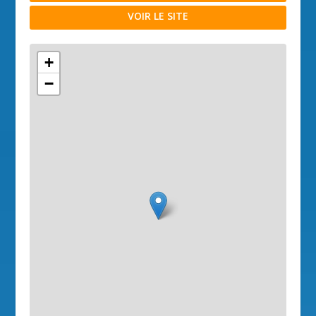
VOIR LE SITE
+
−