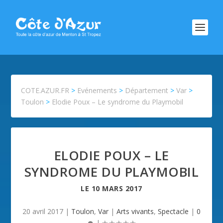
COTE.AZUR.FR
>
Evénements
>
Département
>
Var
>
Toulon
>
Elodie Poux – Le syndrome du Playmobil
ELODIE POUX – LE
SYNDROME DU PLAYMOBIL
LE
10 MARS 2017
20 avril 2017
|
Toulon
,
Var
|
Arts vivants
,
Spectacle
|
0
|