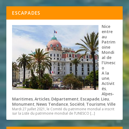
ESCAPADES
Nice
entre
au
Patrim
oine
Mondi
al de
l’Unesc
o
A la
une
,
Activit
és
,
Alpes-
Maritimes
Articles
Département
Escapade
Lieu
,
,
,
,
,
Monument
News Tendance
Société
Tourisme
Ville
,
,
,
,
Mardi 27 juillet 2021, le Comité du patrimoine mondial a inscrit
sur la Liste du patrimoine mondial de l’UNESCO
[…]