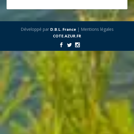
Développé par
| Mentions légales
D.B.L. France
COTE.AZUR.FR