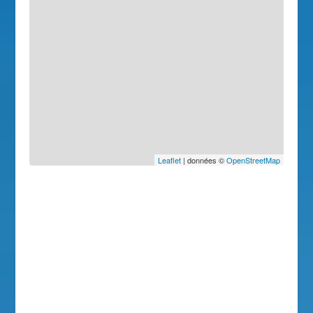
Leaflet
| données ©
OpenStreetMap