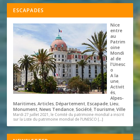
ESCAPADES
Nice
entre
au
Patrim
oine
Mondi
al de
l’Unesc
o
A la
une
,
Activit
és
,
Alpes-
Maritimes
Articles
Département
Escapade
Lieu
,
,
,
,
,
Monument
News Tendance
Société
Tourisme
Ville
,
,
,
,
Mardi 27 juillet 2021, le Comité du patrimoine mondial a inscrit
sur la Liste du patrimoine mondial de l’UNESCO
[…]