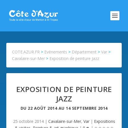
COTE.AZUR.FR
>
Evénements
>
Département
>
Var
>
Cavalaire-sur-Mer
>
Exposition de peinture Jazz
EXPOSITION DE PEINTURE
JAZZ
DU
22 AOÛT 2014
AU
14 SEPTEMBRE 2014
25 octobre 2014
|
Cavalaire-sur-Mer
,
Var
|
Expositions
& visites
,
Peinture & art graphique
|
0
|