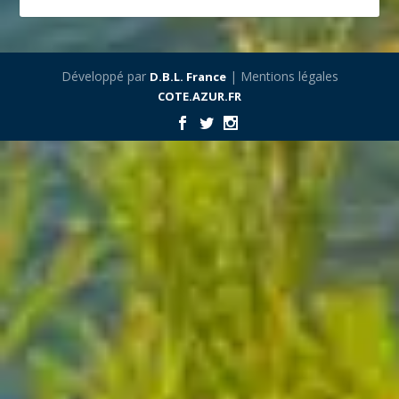
Développé par
| Mentions légales
D.B.L. France
COTE.AZUR.FR