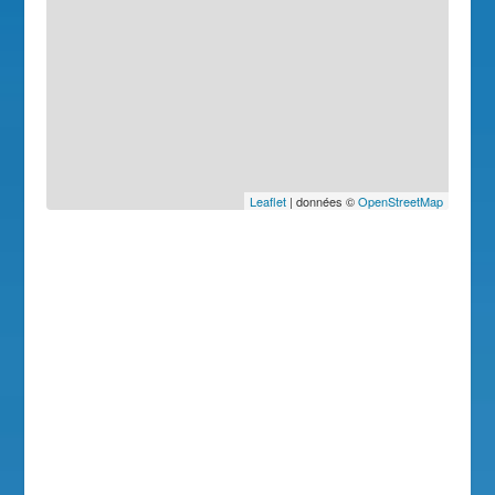
Leaflet
| données ©
OpenStreetMap