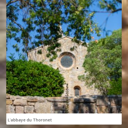
L'abbaye du Thoronet