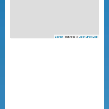
Leaflet
| données ©
OpenStreetMap