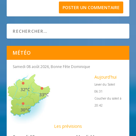
MÉTÉO
Samedi 08 août 2026, Bonne Fête Dominique
Aujourd'hui
Lever du Soleil
32°C
06:31
33°C
Coucher du soleil à
20:42
30°C
Les prévisions