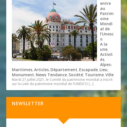
entre
au
Patrim
oine
Mondi
al de
l’Unesc
o
A la
une
,
Activit
és
,
Alpes-
Maritimes
Articles
Département
Escapade
Lieu
,
,
,
,
,
Monument
News Tendance
Société
Tourisme
Ville
,
,
,
,
Mardi 27 juillet 2021, le Comité du patrimoine mondial a inscrit
sur la Liste du patrimoine mondial de l’UNESCO
[…]
NEWSLETTER