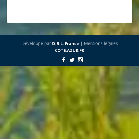
Développé par
| Mentions légales
D.B.L. France
COTE.AZUR.FR