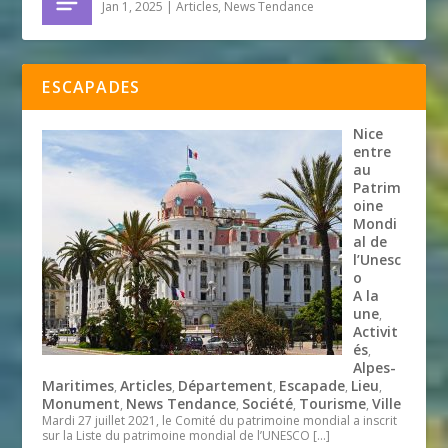
Jan 1, 2025
|
Articles
,
News Tendance
ESCAPADES
Nice
entre
au
Patrim
oine
Mondi
al de
l’Unesc
o
A la
une
,
Activit
és
,
Alpes-
Maritimes
Articles
Département
Escapade
Lieu
,
,
,
,
,
Monument
News Tendance
Société
Tourisme
Ville
,
,
,
,
Mardi 27 juillet 2021, le Comité du patrimoine mondial a inscrit
sur la Liste du patrimoine mondial de l’UNESCO
[…]