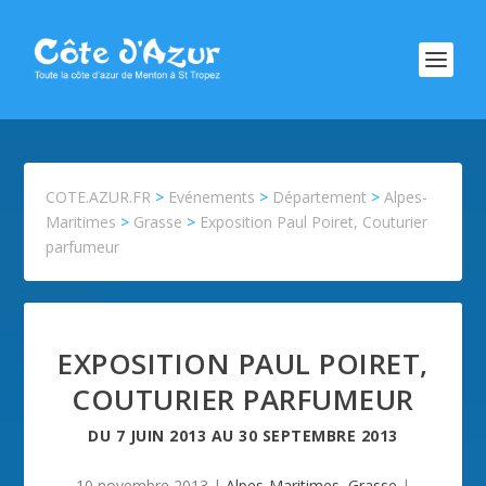
COTE.AZUR.FR
>
Evénements
>
Département
>
Alpes-
Maritimes
>
Grasse
>
Exposition Paul Poiret, Couturier
parfumeur
EXPOSITION PAUL POIRET,
COUTURIER PARFUMEUR
DU
7 JUIN 2013
AU
30 SEPTEMBRE 2013
10 novembre 2013
|
Alpes-Maritimes
,
Grasse
|