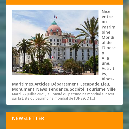
Nice
entre
au
Patrim
oine
Mondi
al de
l’Unesc
o
A la
une
,
Activit
és
,
Alpes-
Maritimes
Articles
Département
Escapade
Lieu
,
,
,
,
,
Monument
News Tendance
Société
Tourisme
Ville
,
,
,
,
Mardi 27 juillet 2021, le Comité du patrimoine mondial a inscrit
sur la Liste du patrimoine mondial de l’UNESCO
[…]
NEWSLETTER