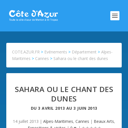
COTE.AZUR.FR
>
Evénements
>
Département
>
Alpes-
Maritimes
>
Cannes
>
Sahara ou le chant des dunes
SAHARA OU LE CHANT DES
DUNES
DU
3 AVRIL 2013
AU
3 JUIN 2013
14 juillet 2013
|
Alpes-Maritimes
,
Cannes
|
Beaux Arts
,
Expositions & visites
|
0
|