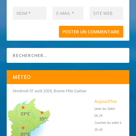
MÉTÉO
Vendredi 07 août 2026, Bonne Fête Gaétan
Aujourd'hui
Lever du Soleil
33°C
06:29
35°C
Coucher du soleil à
20:43
31°C