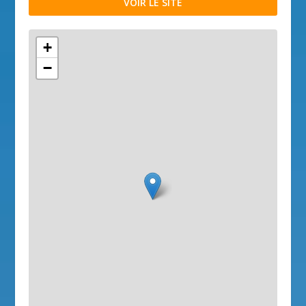
VOIR LE SITE
+
−