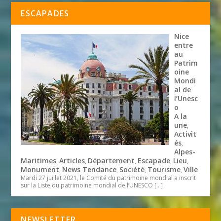
ESCAPADES
Nice
entre
au
Patrim
oine
Mondi
al de
l’Unesc
o
A la
une
,
Activit
és
,
Alpes-
Maritimes
Articles
Département
Escapade
Lieu
,
,
,
,
,
Monument
News Tendance
Société
Tourisme
Ville
,
,
,
,
Mardi 27 juillet 2021, le Comité du patrimoine mondial a inscrit
sur la Liste du patrimoine mondial de l’UNESCO
[…]
NEWSLETTER