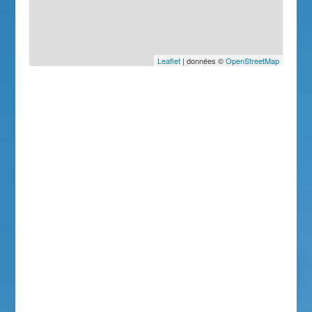
Leaflet
| données ©
OpenStreetMap