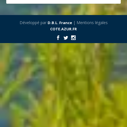
Développé par
| Mentions légales
D.B.L. France
COTE.AZUR.FR