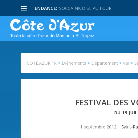
TENDANCE:
SOCCA NIÇOISE AU FOUR
COTE.AZUR.FR
>
Evénements
>
Département
>
Var
>
S
FESTIVAL DES 
DU
19 JUI
1 septembre 2012
|
Saint-R