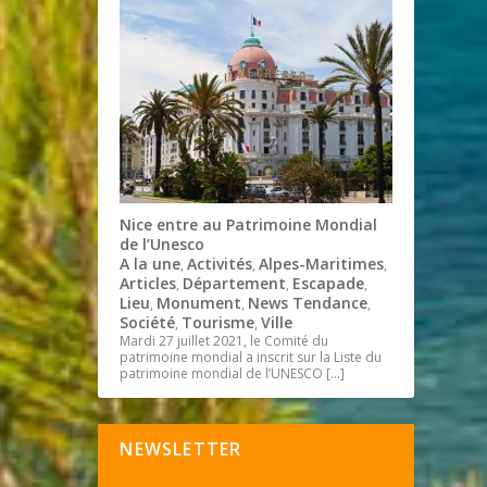
Nice entre au Patrimoine Mondial
de l’Unesco
A la une
Activités
Alpes-Maritimes
,
,
,
Articles
Département
Escapade
,
,
,
Lieu
Monument
News Tendance
,
,
,
Société
Tourisme
Ville
,
,
Mardi 27 juillet 2021, le Comité du
patrimoine mondial a inscrit sur la Liste du
patrimoine mondial de l’UNESCO
[…]
NEWSLETTER