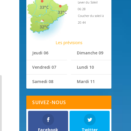
Lever du Soleil
33°C
06:28
33°C
Coucher du soleil à
U
20:44
32°C
Les prévisions
Jeudi 06
Dimanche 09
Vendredi 07
Lundi 10
Samedi 08
Mardi 11
SUIVEZ-NOUS
Facebook
Twitter