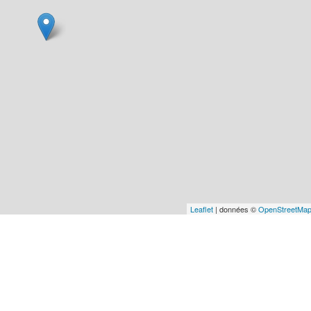
Leaflet
| données ©
OpenStreetMa