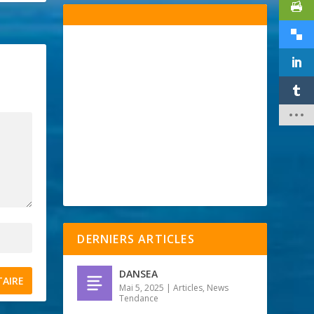
DERNIERS ARTICLES
DANSEA
Mai 5, 2025
|
Articles
,
News
Tendance