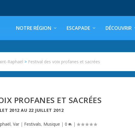
NOTRE RÉGION
ESCAPADE
DÉCOUVRIR
aint-Raphaël
>
Festival des voix profanes et sacrées
VOIX PROFANES ET SACRÉES
LLET 2012
AU
22 JUILLET 2012
aphaël
,
Var
|
Festivals
,
Musique
|
0
|