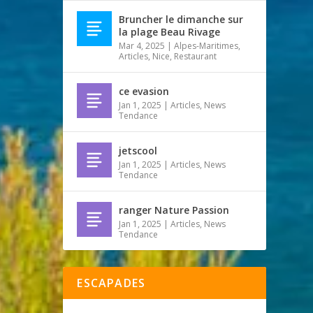
Bruncher le dimanche sur
la plage Beau Rivage
Mar 4, 2025
|
Alpes-Maritimes
,
Articles
,
Nice
,
Restaurant
ce evasion
Jan 1, 2025
|
Articles
,
News
Tendance
jetscool
Jan 1, 2025
|
Articles
,
News
Tendance
ranger Nature Passion
Jan 1, 2025
|
Articles
,
News
Tendance
ESCAPADES