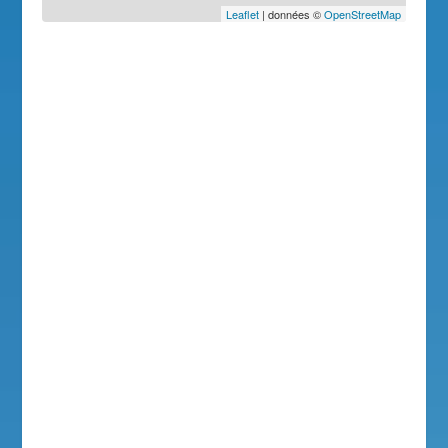
Leaflet
| données ©
OpenStreetMap