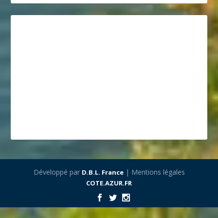
Développé par
| Mentions légales
D.B.L. France
COTE.AZUR.FR