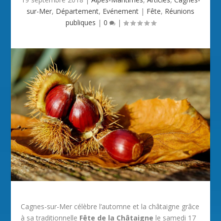
sur-Mer
,
Département
,
Evénement
|
Fête
,
Réunions
publiques
|
0
|
Cagnes-sur-Mer célèbre l’automne et la châtaigne grâce
à sa traditionnelle
Fête de la Châtaigne
le samedi 17