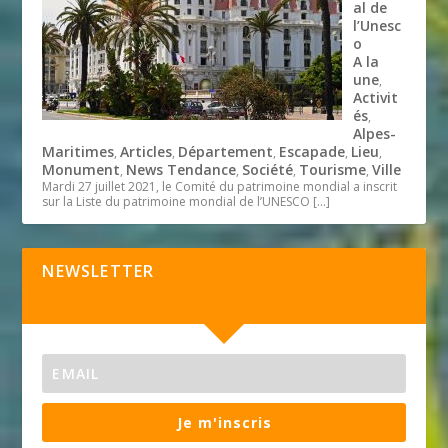
al de
l’Unesc
o
A la
une
,
Activit
és
,
Alpes-
Maritimes
Articles
Département
Escapade
Lieu
,
,
,
,
,
Monument
News Tendance
Société
Tourisme
Ville
,
,
,
,
Mardi 27 juillet 2021, le Comité du patrimoine mondial a inscrit
sur la Liste du patrimoine mondial de l’UNESCO
[…]
NEWSLETTER
Je m'inscris