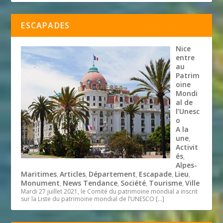
ESCAPADES
Nice
entre
au
Patrim
oine
Mondi
al de
l’Unesc
o
A la
une
,
Activit
és
,
Alpes-
Maritimes
Articles
Département
Escapade
Lieu
,
,
,
,
,
Monument
News Tendance
Société
Tourisme
Ville
,
,
,
,
Mardi 27 juillet 2021, le Comité du patrimoine mondial a inscrit
sur la Liste du patrimoine mondial de l’UNESCO
[…]