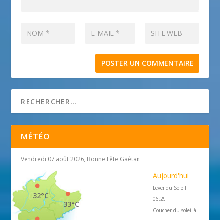
MÉTÉO
Vendredi 07 août 2026, Bonne Fête Gaétan
Aujourd'hui
Lever du Soleil
32°C
06:29
33°C
Coucher du soleil à