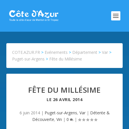
COTE.AZUR.FR
>
Evénements
>
Département
>
Var
>
Puget-sur-Argens
>
Fête du Millésime
FÊTE DU MILLÉSIME
LE
26 AVRIL 2014
6 juin 2014
|
Puget-sur-Argens
,
Var
|
Détente &
Découverte
,
Vin
|
0
|