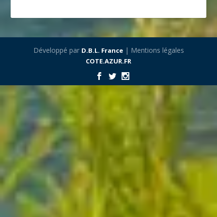
Développé par
| Mentions légales
D.B.L. France
COTE.AZUR.FR