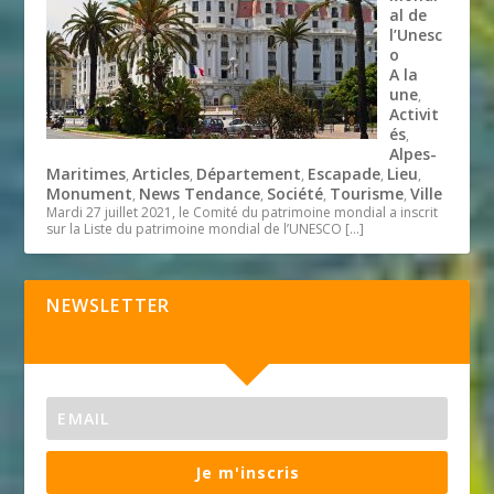
al de
l’Unesc
o
A la
une
,
Activit
és
,
Alpes-
Maritimes
Articles
Département
Escapade
Lieu
,
,
,
,
,
Monument
News Tendance
Société
Tourisme
Ville
,
,
,
,
Mardi 27 juillet 2021, le Comité du patrimoine mondial a inscrit
sur la Liste du patrimoine mondial de l’UNESCO
[…]
NEWSLETTER
Je m'inscris