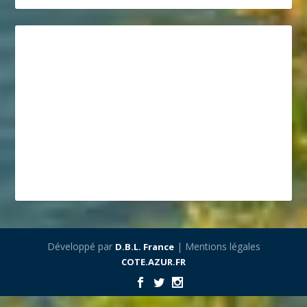
Développé par
| Mentions légales
D.B.L. France
COTE.AZUR.FR