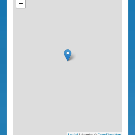
−
Leaflet
| données ©
OpenStreetMap