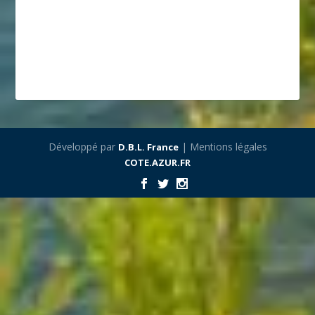
Développé par
| Mentions légales
D.B.L. France
COTE.AZUR.FR