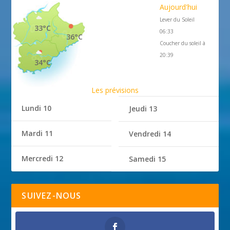
Aujourd'hui
Lever du Soleil
33°C
06:33
36°C
Coucher du soleil à
20:39
34°C
Les prévisions
Lundi 10
Jeudi 13
Mardi 11
Vendredi 14
Mercredi 12
Samedi 15
SUIVEZ-NOUS