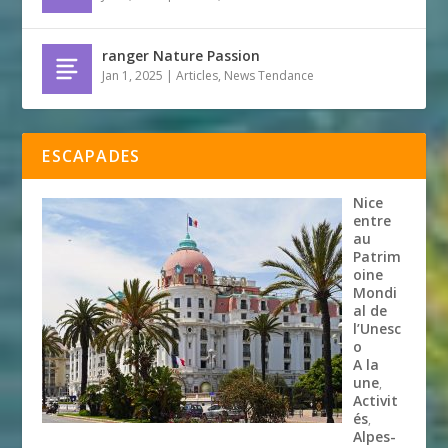
ranger Nature Passion
Jan 1, 2025
|
Articles
,
News Tendance
ESCAPADES
Nice
entre
au
Patrim
oine
Mondi
al de
l’Unesc
o
A la
une
,
Activit
és
,
Alpes-