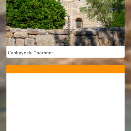
L'abbaye du Thoronet