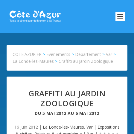
COTE.AZUR.FR
>
Evénements
>
Département
>
Var
>
La Londe-les-Maures
>
Graffiti au Jardin Zoologique
GRAFFITI AU JARDIN
ZOOLOGIQUE
DU
5 MAI 2012
AU
6 MAI 2012
16 juin 2012
|
La Londe-les-Maures
,
Var
|
Expositions
& visites
,
Peinture & art graphique
|
0
|