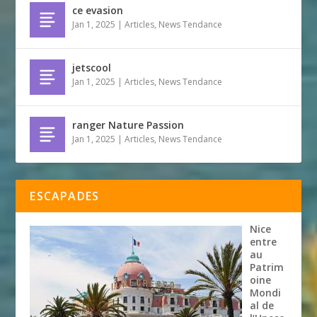
ce evasion
Jan 1, 2025
|
Articles
,
News Tendance
jetscool
Jan 1, 2025
|
Articles
,
News Tendance
ranger Nature Passion
Jan 1, 2025
|
Articles
,
News Tendance
ESCAPADES
Nice
entre
au
Patrim
oine
Mondi
al de