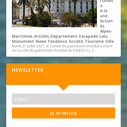
l’Unesc
o
A la
une
,
Activit
és
,
Alpes-
Maritimes
Articles
Département
Escapade
Lieu
,
,
,
,
,
Monument
News Tendance
Société
Tourisme
Ville
,
,
,
,
Mardi 27 juillet 2021, le Comité du patrimoine mondial a inscrit
sur la Liste du patrimoine mondial de l’UNESCO
[…]
NEWSLETTER
Je m'inscris