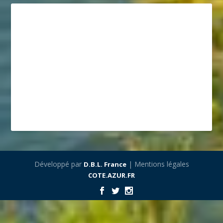
Développé par
| Mentions légales
D.B.L. France
COTE.AZUR.FR