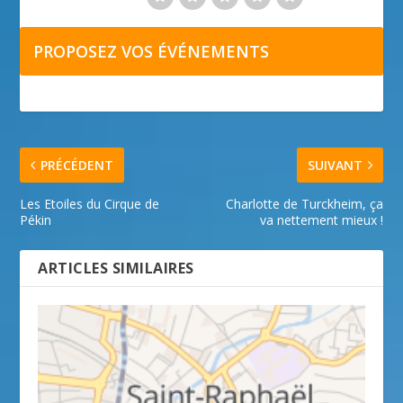
PROPOSEZ VOS ÉVÉNEMENTS
PRÉCÉDENT
SUIVANT
Les Etoiles du Cirque de
Charlotte de Turckheim, ça
Pékin
va nettement mieux !
ARTICLES SIMILAIRES