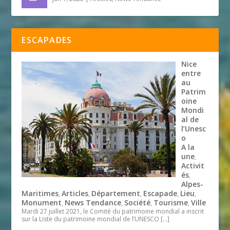
ESCAPADES
Nice
entre
au
Patrim
oine
Mondi
al de
l’Unesc
o
A la
une
,
Activit
és
,
Alpes-
Maritimes
Articles
Département
Escapade
Lieu
,
,
,
,
,
Monument
News Tendance
Société
Tourisme
Ville
,
,
,
,
Mardi 27 juillet 2021, le Comité du patrimoine mondial a inscrit
sur la Liste du patrimoine mondial de l’UNESCO
[…]