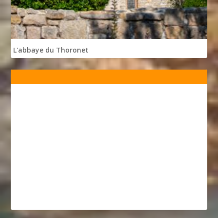
L'abbaye du Thoronet