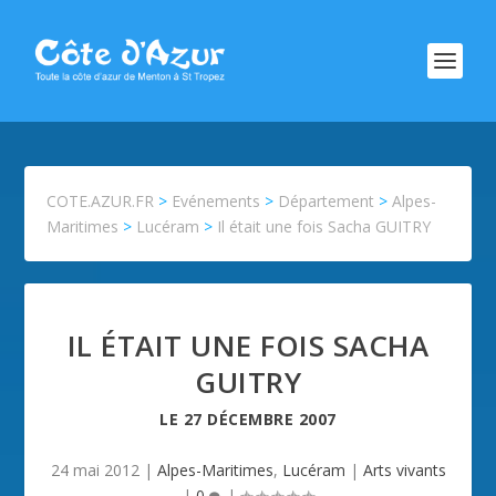
COTE.AZUR.FR
>
Evénements
>
Département
>
Alpes-
Maritimes
>
Lucéram
>
Il était une fois Sacha GUITRY
IL ÉTAIT UNE FOIS SACHA
GUITRY
LE
27 DÉCEMBRE 2007
24 mai 2012
|
Alpes-Maritimes
,
Lucéram
|
Arts vivants
|
0
|