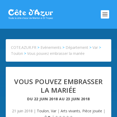
COTE.AZUR.FR
>
Evénements
>
Département
>
Var
>
Toulon
>
Vous pouvez embrasser la mariée
VOUS POUVEZ EMBRASSER
LA MARIÉE
DU
22 JUIN 2018
AU
23 JUIN 2018
21 juin 2018
|
Toulon
,
Var
|
Arts vivants
,
Pièce jouée
|
0
|