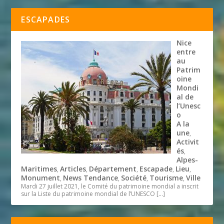
ESCAPADES
Nice
entre
au
Patrim
oine
Mondi
al de
l’Unesc
o
A la
une
,
Activit
és
,
Alpes-
Maritimes
Articles
Département
Escapade
Lieu
,
,
,
,
,
Monument
News Tendance
Société
Tourisme
Ville
,
,
,
,
Mardi 27 juillet 2021, le Comité du patrimoine mondial a inscrit
sur la Liste du patrimoine mondial de l’UNESCO
[…]