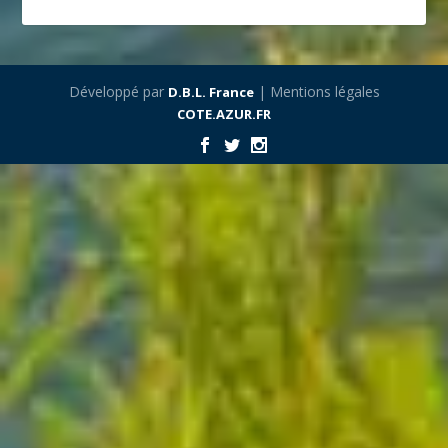
Développé par
| Mentions légales
D.B.L. France
COTE.AZUR.FR