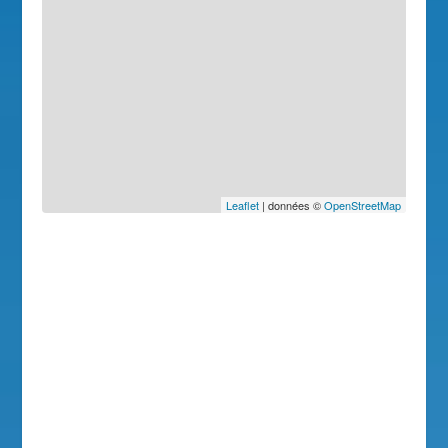
Leaflet
| données ©
OpenStreetMap