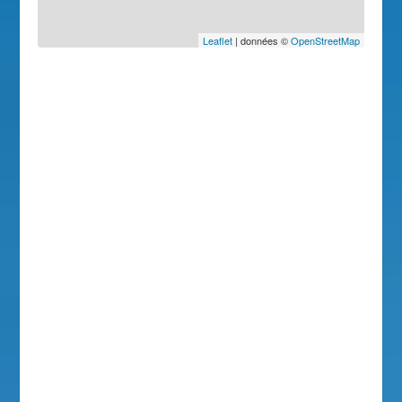
Leaflet
| données ©
OpenStreetMap