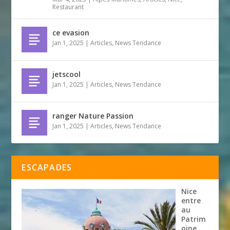
Restaurant
ce evasion
Jan 1, 2025
|
Articles
,
News Tendance
jetscool
Jan 1, 2025
|
Articles
,
News Tendance
ranger Nature Passion
Jan 1, 2025
|
Articles
,
News Tendance
ESCAPADES
Nice
entre
au
Patrim
oine