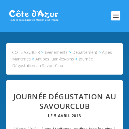
COTE.AZUR.FR
>
Evénements
>
Département
>
Alpes-
Maritimes
>
Antibes Juan-les-pins
>
Journée
Dégustation au SavourClub
JOURNÉE DÉGUSTATION AU
SAVOURCLUB
LE
5 AVRIL 2013
16 mai 2013
|
Alpes-Maritimes
,
Antibes Juan-les-pins
|