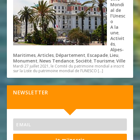
Mondi
al de
l’Unesc
o
A la
une
,
Activit
és
,
Alpes-
Maritimes
Articles
Département
Escapade
Lieu
,
,
,
,
,
Monument
News Tendance
Société
Tourisme
Ville
,
,
,
,
Mardi 27 juillet 2021, le Comité du patrimoine mondial a inscrit
sur la Liste du patrimoine mondial de l’UNESCO
[…]
NEWSLETTER
Je m'inscris