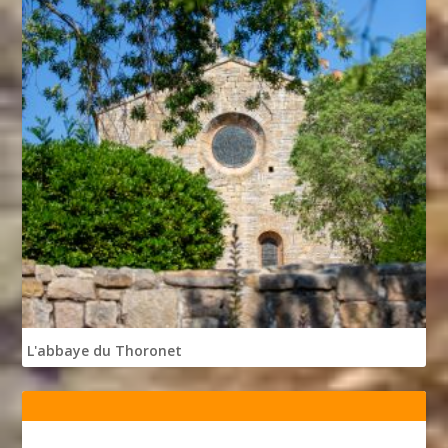
L'abbaye du Thoronet