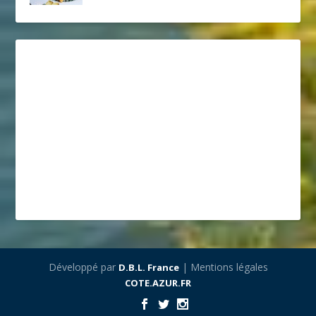
Développé par
| Mentions légales
D.B.L. France
COTE.AZUR.FR