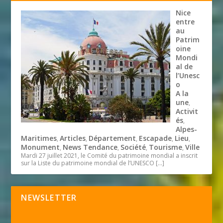
Nice
entre
au
Patrim
oine
Mondi
al de
l’Unesc
o
A la
une
,
Activit
és
,
Alpes-
Maritimes
Articles
Département
Escapade
Lieu
,
,
,
,
,
Monument
News Tendance
Société
Tourisme
Ville
,
,
,
,
Mardi 27 juillet 2021, le Comité du patrimoine mondial a inscrit
sur la Liste du patrimoine mondial de l’UNESCO
[…]
NEWSLETTER