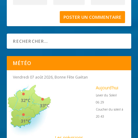
MÉTÉO
Vendredi 07 août 2026, Bonne Fête Gaétan
Aujourd'hui
Lever du Soleil
32°C
06:29
33°C
Coucher du soleil à
20:43
31°C
Les prévisions