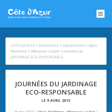
COTE.AZUR.FR
>
Evénements
>
Département
>
Alpes-
Maritimes
>
Villeneuve-Loubet
>
Journées du
JARDINAGE ECO-RESPONSABLE
JOURNÉES DU JARDINAGE
ECO-RESPONSABLE
LE
9 AVRIL 2013
20 mai 2013
|
Alpes-Maritimes
,
Villeneuve-Loubet
|