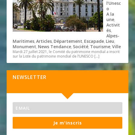
l’Unesc
o
A la
une
,
Activit
és
,
Alpes-
Maritimes
Articles
Département
Escapade
Lieu
,
,
,
,
,
Monument
News Tendance
Société
Tourisme
Ville
,
,
,
,
Mardi 27 juillet 2021, le Comité du patrimoine mondial a inscrit
sur la Liste du patrimoine mondial de l’UNESCO
[…]
NEWSLETTER
Je m'inscris