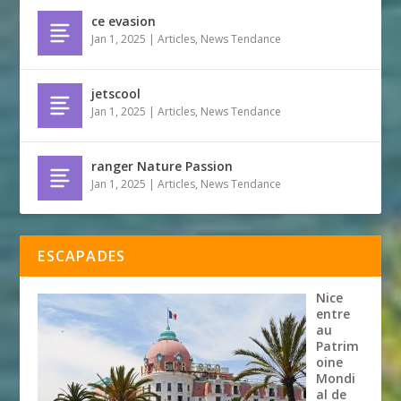
ce evasion
Jan 1, 2025
|
Articles
,
News Tendance
jetscool
Jan 1, 2025
|
Articles
,
News Tendance
ranger Nature Passion
Jan 1, 2025
|
Articles
,
News Tendance
ESCAPADES
Nice
entre
au
Patrim
oine
Mondi
al de