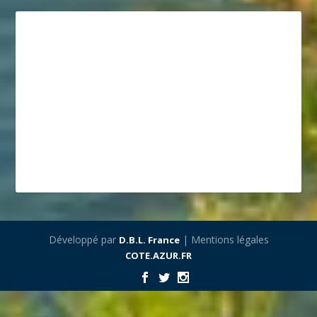
Développé par
| Mentions légales
D.B.L. France
COTE.AZUR.FR