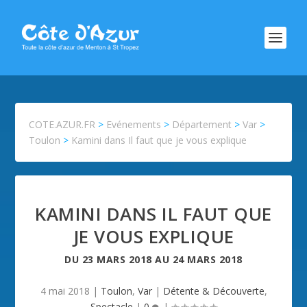
COTE.AZUR.FR
>
Evénements
>
Département
>
Var
>
Toulon
>
Kamini dans Il faut que je vous explique
KAMINI DANS IL FAUT QUE
JE VOUS EXPLIQUE
DU
23 MARS 2018
AU
24 MARS 2018
4 mai 2018
|
Toulon
,
Var
|
Détente & Découverte
,
Spectacle
|
0
|