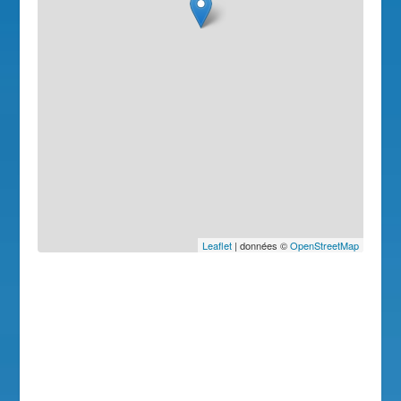
Leaflet
| données ©
OpenStreetMap