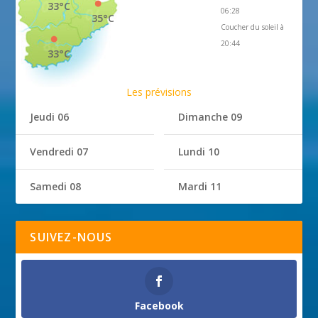
33°C
06:28
35°C
Coucher du soleil à
20:44
33°C
Les prévisions
Jeudi 06
Dimanche 09
Vendredi 07
Lundi 10
Samedi 08
Mardi 11
SUIVEZ-NOUS
Facebook