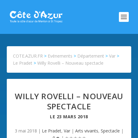
COTE.AZUR.FR
>
Evénements
>
Département
>
Var
>
Le Pradet
>
Willy Rovelli – Nouveau spectacle
WILLY ROVELLI – NOUVEAU
SPECTACLE
LE
23 MARS 2018
3 mai 2018
|
Le Pradet
,
Var
|
Arts vivants
,
Spectacle
|
0
|