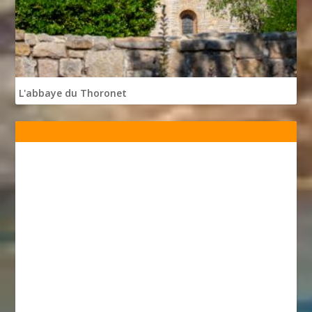
L'abbaye du Thoronet