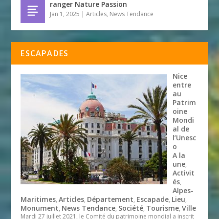
ranger Nature Passion
Jan 1, 2025
|
Articles
,
News Tendance
ESCAPADES
Nice
entre
au
Patrim
oine
Mondi
al de
l’Unesc
o
A la
une
,
Activit
és
,
Alpes-
Maritimes
Articles
Département
Escapade
Lieu
,
,
,
,
,
Monument
News Tendance
Société
Tourisme
Ville
,
,
,
,
Mardi 27 juillet 2021, le Comité du patrimoine mondial a inscrit