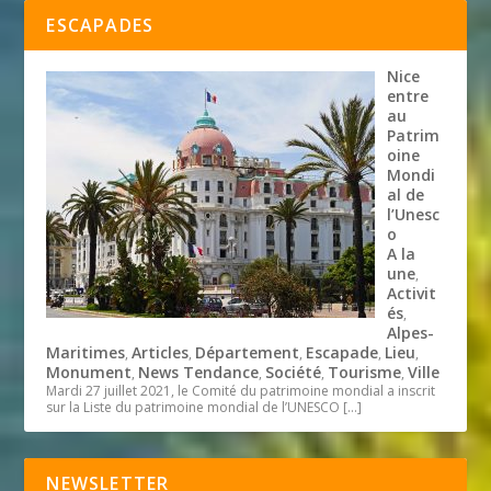
ESCAPADES
Nice
entre
au
Patrim
oine
Mondi
al de
l’Unesc
o
A la
une
,
Activit
és
,
Alpes-
Maritimes
Articles
Département
Escapade
Lieu
,
,
,
,
,
Monument
News Tendance
Société
Tourisme
Ville
,
,
,
,
Mardi 27 juillet 2021, le Comité du patrimoine mondial a inscrit
sur la Liste du patrimoine mondial de l’UNESCO
[…]
NEWSLETTER