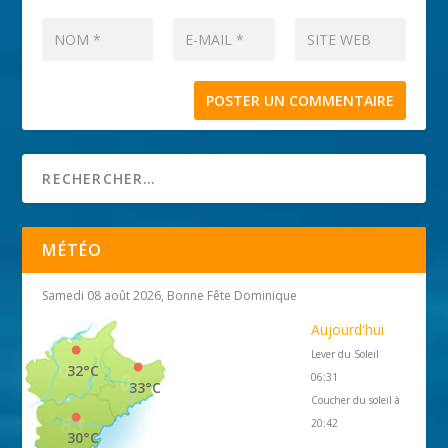
MÉTÉO
Samedi 08 août 2026, Bonne Fête Dominique
Aujourd'hui
Lever du Soleil
32°C
06:31
33°C
Coucher du soleil à
20:42
30°C