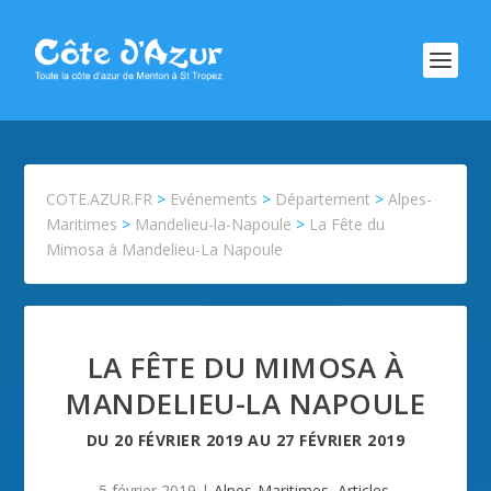
COTE.AZUR.FR
>
Evénements
>
Département
>
Alpes-
Maritimes
>
Mandelieu-la-Napoule
>
La Fête du
Mimosa à Mandelieu-La Napoule
LA FÊTE DU MIMOSA À
MANDELIEU-LA NAPOULE
DU
20 FÉVRIER 2019
AU
27 FÉVRIER 2019
5 février 2019
|
Alpes-Maritimes
,
Articles
,