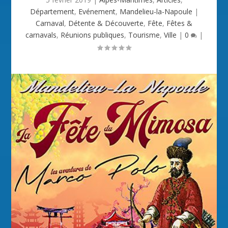
Département
,
Evénement
,
Mandelieu-la-Napoule
|
Carnaval
,
Détente & Découverte
,
Fête
,
Fêtes &
carnavals
,
Réunions publiques
,
Tourisme
,
Ville
|
0
|