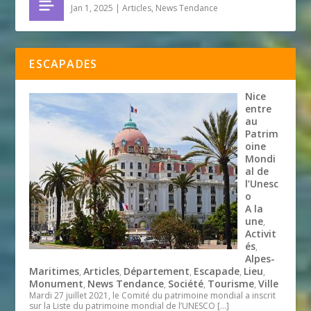
Jan 1, 2025
|
Articles
,
News Tendance
ESCAPADES
Nice
entre
au
Patrim
oine
Mondi
al de
l’Unesc
o
A la
une
,
Activit
és
,
Alpes-
Maritimes
Articles
Département
Escapade
Lieu
,
,
,
,
,
Monument
News Tendance
Société
Tourisme
Ville
,
,
,
,
Mardi 27 juillet 2021, le Comité du patrimoine mondial a inscrit
sur la Liste du patrimoine mondial de l’UNESCO
[…]