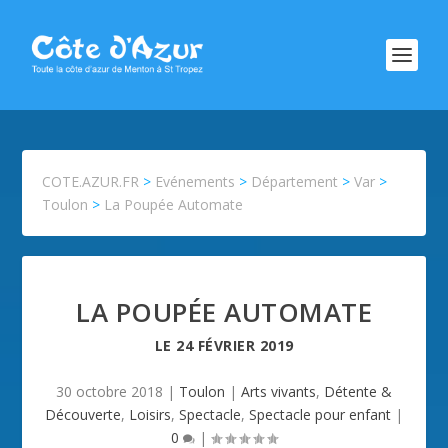
COTE.AZUR.FR
>
Evénements
>
Département
>
Var
>
Toulon
>
La Poupée Automate
LA POUPÉE AUTOMATE
LE
24 FÉVRIER 2019
30 octobre 2018
|
Toulon
|
Arts vivants
,
Détente &
Découverte
,
Loisirs
,
Spectacle
,
Spectacle pour enfant
|
0
|