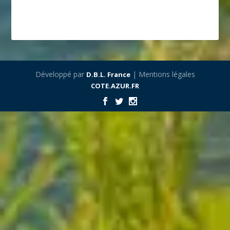
Développé par
| Mentions légales
D.B.L. France
COTE.AZUR.FR