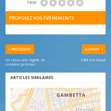
TAUX:
PROPOSEZ VOS ÉVÉNEMENTS
PRÉCÉDENT
SUIVANT
Un cacou une cagole : la
L’été s’ra chaud
croisière ça m’use !
ARTICLES SIMILAIRES