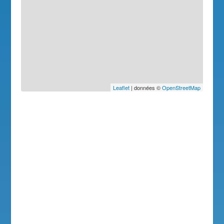
Leaflet
| données ©
OpenStreetMap