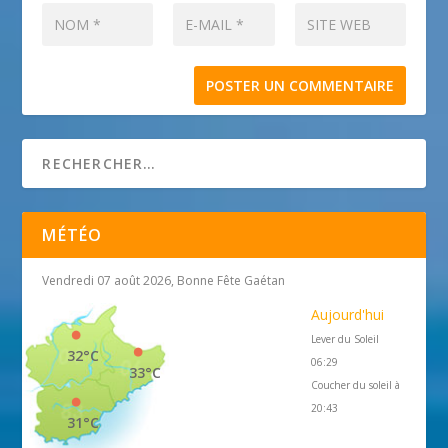
MÉTÉO
Vendredi 07 août 2026, Bonne Fête Gaétan
Aujourd'hui
Lever du Soleil
32°C
06:29
33°C
Coucher du soleil à
20:43
31°C