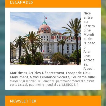
ESCAPADES
Nice
entre
au
Patrim
oine
Mondi
al de
l’Unesc
o
A la
une
,
Activit
és
,
Alpes-
Maritimes
Articles
Département
Escapade
Lieu
,
,
,
,
,
Monument
News Tendance
Société
Tourisme
Ville
,
,
,
,
Mardi 27 juillet 2021, le Comité du patrimoine mondial a inscrit
sur la Liste du patrimoine mondial de l’UNESCO
[…]
NEWSLETTER