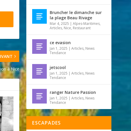
Bruncher le dimanche sur
la plage Beau Rivage
Mar 4, 2025
|
Alpes-Maritimes
,
Articles
,
Nice
,
Restaurant
ce evasion
Jan 1, 2025
|
Articles
,
News
Tendance
IVANT
jetscool
tion à Nice
Jan 1, 2025
|
Articles
,
News
Tendance
ranger Nature Passion
Jan 1, 2025
|
Articles
,
News
Tendance
ESCAPADES