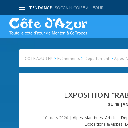
TENDANCE:
SOCCA NIÇOISE AU FOUR
COTE.AZUR.FR
>
Evénements
>
Département
>
Alpes-
EXPOSITION “RA
DU
15 JA
10 mars 2020
|
Alpes-Maritimes
,
Articles
,
Dép
Expositions & visites
,
L