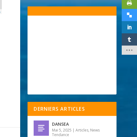
p
DERNIERS ARTICLES
DANSEA
Mai 5, 2025
|
Articles
,
News
Tendance