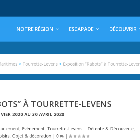
NOTRE RÉGION
ESCAPADE
DÉCOUVRIR
Maritimes
>
Tourrette-Levens
>
Exposition “Rabots” à Tourrette-Leve
BOTS” À TOURRETTE-LEVENS
NVIER 2020
AU
30 AVRIL 2020
artement
,
Evénement
,
Tourrette-Levens
|
Détente & Découverte
,
oisirs
,
Objet & décoration
|
0
|