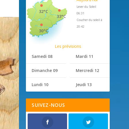
Lever du Soleil
32°C
06:31
33°C
Coucher du soleil à
20:42
30°C
Les prévisions
Samedi 08
Mardi 11
Dimanche 09
Mercredi 12
Lundi 10
Jeudi 13
SUIVEZ-NOUS