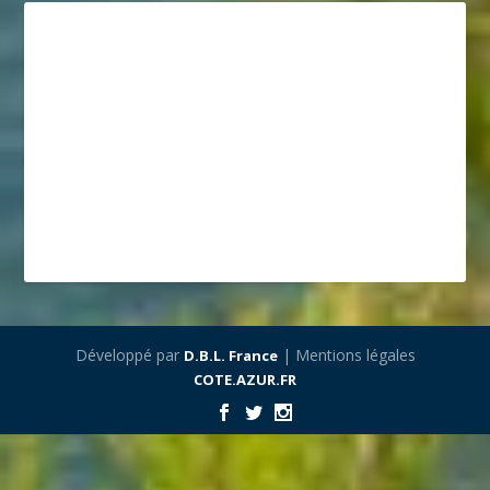
Développé par
| Mentions légales
D.B.L. France
COTE.AZUR.FR