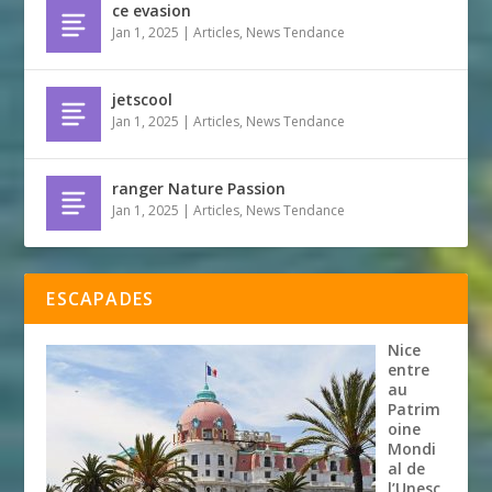
ce evasion
Jan 1, 2025
|
Articles
,
News Tendance
jetscool
Jan 1, 2025
|
Articles
,
News Tendance
ranger Nature Passion
Jan 1, 2025
|
Articles
,
News Tendance
ESCAPADES
Nice
entre
au
Patrim
oine
Mondi
al de
l’Unesc