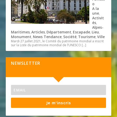
o
A la
une
,
Activit
és
,
Alpes-
Maritimes
Articles
Département
Escapade
Lieu
,
,
,
,
,
Monument
News Tendance
Société
Tourisme
Ville
,
,
,
,
Mardi 27 juillet 2021, le Comité du patrimoine mondial a inscrit
sur la Liste du patrimoine mondial de l’UNESCO
[…]
NEWSLETTER
Je m'inscris