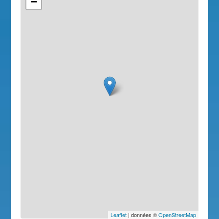
−
Leaflet
| données ©
OpenStreetMap