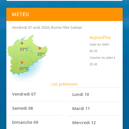
MÉTÉO
Vendredi 07 août 2026, Bonne Fête Gaétan
Aujourd'hui
Lever du Soleil
33°C
06:29
35°C
Coucher du soleil à
20:43
31°C
Les prévisions
Vendredi 07
Lundi 10
Samedi 08
Mardi 11
Dimanche 09
Mercredi 12