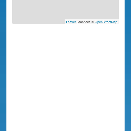
Leaflet
| données ©
OpenStreetMap