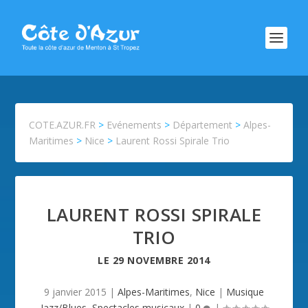
COTE.AZUR.FR
>
Evénements
>
Département
>
Alpes-
Maritimes
>
Nice
>
Laurent Rossi Spirale Trio
LAURENT ROSSI SPIRALE
TRIO
LE
29 NOVEMBRE 2014
9 janvier 2015
|
Alpes-Maritimes
,
Nice
|
Musique
Jazz/Blues
,
Spectacles musicaux
|
0
|