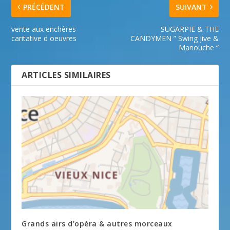
PRÉCÉDENT
SUIVANT
vente aux enchères
SUGARPIE & THE
caritative d oeuvres
CANDYMEN ” Swing jive &
Manouche “
ARTICLES SIMILAIRES
Grands airs d’opéra & autres morceaux