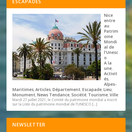
ESCAPADES
Nice
entre
au
Patrim
oine
Mondi
al de
l’Unesc
o
A la
une
,
Activit
és
,
Alpes-
Maritimes
Articles
Département
Escapade
Lieu
,
,
,
,
,
Monument
News Tendance
Société
Tourisme
Ville
,
,
,
,
Mardi 27 juillet 2021, le Comité du patrimoine mondial a inscrit
sur la Liste du patrimoine mondial de l’UNESCO
[…]
NEWSLETTER