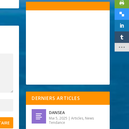
DERNIERS ARTICLES
DANSEA
Mai 5, 2025
|
Articles
,
News
Tendance