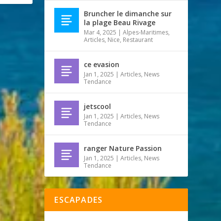
Bruncher le dimanche sur
la plage Beau Rivage
Mar 4, 2025
|
Alpes-Maritimes
,
Articles
,
Nice
,
Restaurant
ce evasion
Jan 1, 2025
|
Articles
,
News
Tendance
jetscool
Jan 1, 2025
|
Articles
,
News
Tendance
ranger Nature Passion
Jan 1, 2025
|
Articles
,
News
Tendance
ESCAPADES