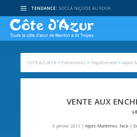
TENDANCE:
PISSALADIERE NIÇOISE
COTE.AZUR.FR
>
Evénements
>
Département
>
Alpes-
VENTE AUX ENCHÈ
L
9 janvier 2015
|
Alpes-Maritimes
,
Nice
|
E