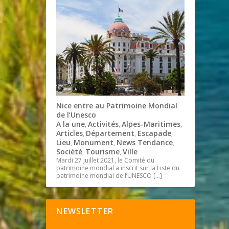
Nice entre au Patrimoine Mondial
de l’Unesco
A la une
Activités
Alpes-Maritimes
,
,
,
Articles
Département
Escapade
,
,
,
Lieu
Monument
News Tendance
,
,
,
Société
Tourisme
Ville
,
,
Mardi 27 juillet 2021, le Comité du
patrimoine mondial a inscrit sur la Liste du
patrimoine mondial de l’UNESCO
[…]
NEWSLETTER