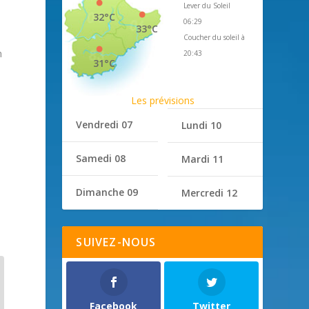
Lever du Soleil
32°C
06:29
33°C
Coucher du soleil à
n
20:43
31°C
Les prévisions
Vendredi 07
Lundi 10
Samedi 08
Mardi 11
Dimanche 09
Mercredi 12
SUIVEZ-NOUS
Facebook
Twitter