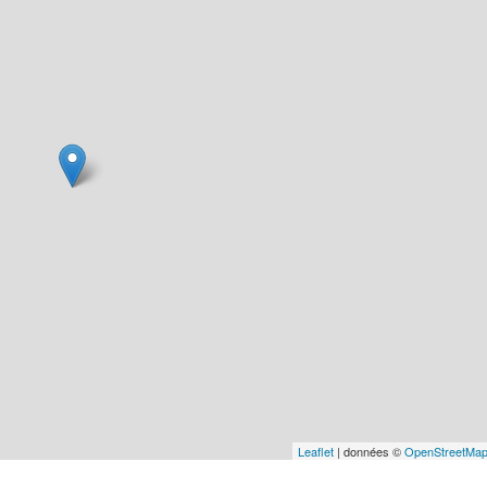
Leaflet
| données ©
OpenStreetMa