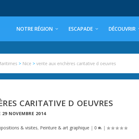
NOTRE RÉGION
ESCAPADE
DÉCOUVRIR
Maritimes
>
Nice
>
vente aux enchères caritative d oeuvres
RES CARITATIVE D OEUVRES
E
29 NOVEMBRE 2014
xpositions & visites
,
Peinture & art graphique
|
0
|