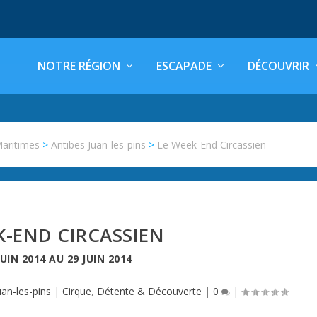
NOTRE RÉGION
ESCAPADE
DÉCOUVRIR
Maritimes
>
Antibes Juan-les-pins
>
Le Week-End Circassien
K-END CIRCASSIEN
JUIN 2014
AU
29 JUIN 2014
uan-les-pins
|
Cirque
,
Détente & Découverte
|
0
|