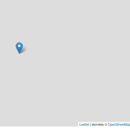
Leaflet
| données ©
OpenStreetMa