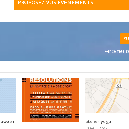
PROPOSEZ VOS ÉVÉNEMENTS
SU
Vence fête s
loween
atelier yoga
12 juillet 2014