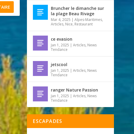
Bruncher le dimanche sur
la plage Beau Rivage
Mar 4, 2025
|
Alpes-Maritimes
,
Articles
,
Nice
,
Restaurant
ce evasion
Jan 1, 2025
|
Articles
,
News
Tendance
jetscool
Jan 1, 2025
|
Articles
,
News
Tendance
ranger Nature Passion
Jan 1, 2025
|
Articles
,
News
Tendance
ESCAPADES