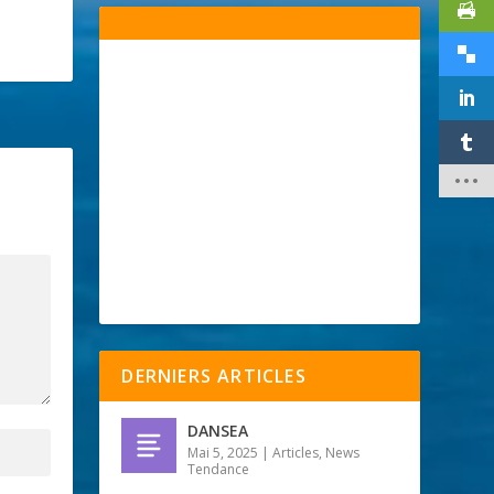
DERNIERS ARTICLES
DANSEA
Mai 5, 2025
|
Articles
,
News
Tendance