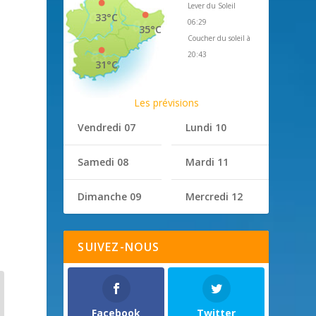
Lever du Soleil
33°C
06:29
35°C
Coucher du soleil à
20:43
31°C
Les prévisions
Vendredi 07
Lundi 10
Samedi 08
Mardi 11
Dimanche 09
Mercredi 12
SUIVEZ-NOUS
Facebook
Twitter