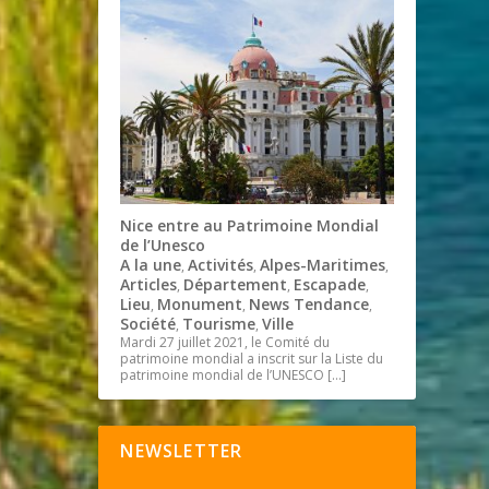
Nice entre au Patrimoine Mondial
de l’Unesco
A la une
Activités
Alpes-Maritimes
,
,
,
Articles
Département
Escapade
,
,
,
Lieu
Monument
News Tendance
,
,
,
Société
Tourisme
Ville
,
,
Mardi 27 juillet 2021, le Comité du
patrimoine mondial a inscrit sur la Liste du
patrimoine mondial de l’UNESCO
[…]
NEWSLETTER