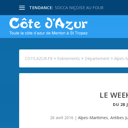
TENDANCE:
SOCCA NIÇOISE AU FOUR
COTE.AZUR.FR
>
Evénements
>
Département
>
Alpes-
LE WEE
DU
28 
26 avril 2016
|
Alpes-Maritimes
,
Antibes J