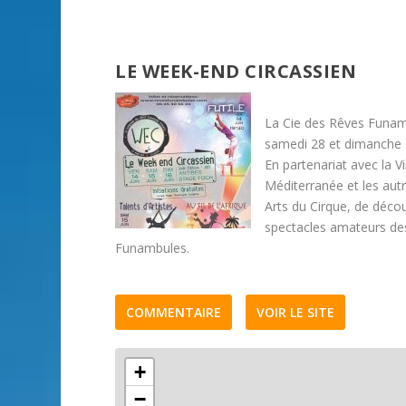
LE WEEK-END CIRCASSIEN
La Cie des Rêves Funamb
samedi 28 et dimanche 2
En partenariat avec la V
Méditerranée et les autr
Arts du Cirque, de décou
spectacles amateurs des
Funambules.
COMMENTAIRE
VOIR LE SITE
+
−