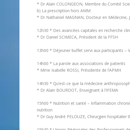
* Dr Alain COLONGEON, Membre du Comité Scien
b) La prescription hors AMM
* Dr Nathaniel MAGNAN, Docteur en Médecine, J
12h30 * Des avancées capitales en recherche cl
* Dr Daniel SCIMECA, Président de la FFSH
13h00 * Déjeuner buffet servi aux participants – 
14h00 * La parole aux associations de patients
* Mme Isabelle ROSSI, Présidente de l’APMH
14h30 * Qu’est-ce que la médecine anthroposoph
* Dr Alain BOURDOT, Enseignant à l’IFEMA
15h00 * Nutrition et santé – Inflammation chroniq
nutrition
* Dr Guy André PELOUZE, Chirurgien hospitalier 
15h30 * Unions Régionales des Professionnels de