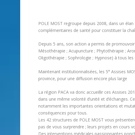
POLE MOST regroupe depuis 2008, dans un élan c
complémentaires de santé pour constituer la cha
Depuis 5 ans, son action a permis de promouvoi
Mésothérapie ; Acupuncture ; Phytothérapie ; Arom
Oligothérapie ; Sophrologie ; Hypnose) à tous les 
Maintenant institutionnalisées, les 5° Assises MOS
province, pour une diffusion encore plus large
La région PACA va donc accueillir ces Assises 201
dans une même volonté d’unité et d’échanges. Cet
notamment les importantes orientations et muta
conséquences pour tous.
Les 42 structures de POLE MOST vous présentero
pas de vous surprendre ; leurs projets en cours v
Des interventions médicales passionnantes ponct