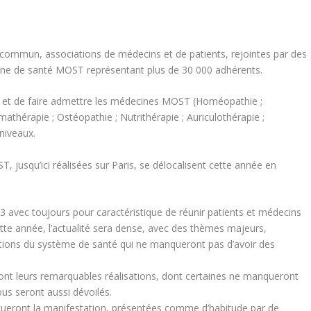
ommun, associations de médecins et de patients, rejointes par des
îne de santé MOST représentant plus de 30 000 adhérents.
r et de faire admettre les médecines MOST (Homéopathie ;
athérapie ; Ostéopathie ; Nutrithérapie ; Auriculothérapie ;
niveaux.
T, jusqu’ici réalisées sur Paris, se délocalisent cette année en
3 avec toujours pour caractéristique de réunir patients et médecins
te année, l’actualité sera dense, avec des thèmes majeurs,
tions du système de santé qui ne manqueront pas d’avoir des
nt leurs remarquables réalisations, dont certaines ne manqueront
ous seront aussi dévoilés.
ueront la manifestation, présentées comme d’habitude par de