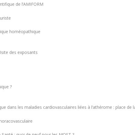
tifique de l’AMIFORM
uriste
inique homéopathique
Visite des exposants
ique ?
ue dans les maladies cardiovasculaires liées à l’athérome : place de l
thoracovasculaire
 Santé : quoi de neuf pour les MOST ?