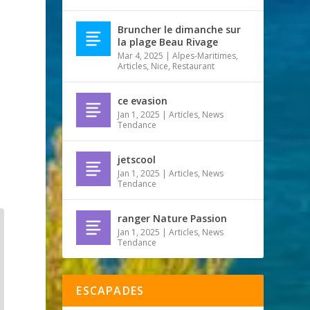
Bruncher le dimanche sur
la plage Beau Rivage
Mar 4, 2025
|
Alpes-Maritimes
,
Articles
,
Nice
,
Restaurant
ce evasion
Jan 1, 2025
|
Articles
,
News
Tendance
jetscool
Jan 1, 2025
|
Articles
,
News
Tendance
ranger Nature Passion
Jan 1, 2025
|
Articles
,
News
Tendance
ESCAPADES