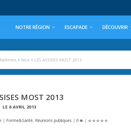
NOTRE RÉGION
ESCAPADE
DÉCOUVRIR
Maritimes
>
Nice
>
LES ASSISES MOST 2013
SSISES MOST 2013
LE
6 AVRIL 2013
e
|
Forme&Santé
,
Réunions publiques
|
0
|