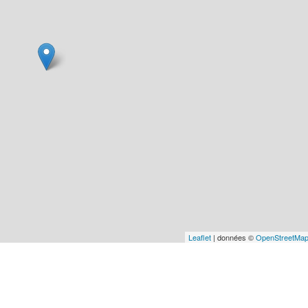
Leaflet
| données ©
OpenStreetMa