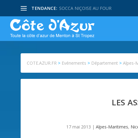
TENDANCE:
SOCCA NIÇOISE AU FOUR
COTE.AZUR.FR
>
Evénements
>
Département
>
Alpes-
LES A
17 mai 2013
|
Alpes-Maritimes
,
Nic