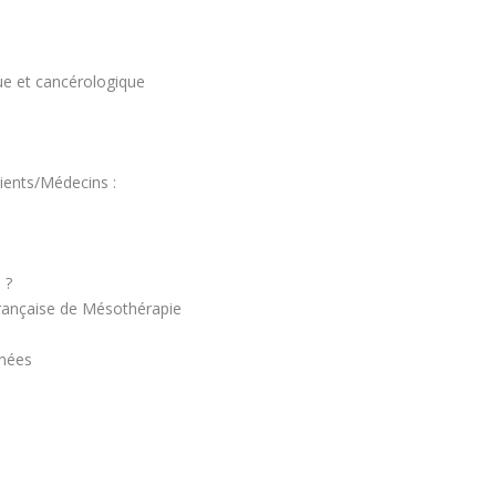
e et cancérologique
tients/Médecins :
 ?
Française de Mésothérapie
énées