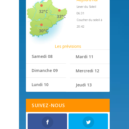
Lever du Soleil
32°C
06:31
33°C
Coucher du soleil à
20:42
30°C
Les prévisions
Samedi 08
Mardi 11
Dimanche 09
Mercredi 12
Lundi 10
Jeudi 13
SUIVEZ-NOUS