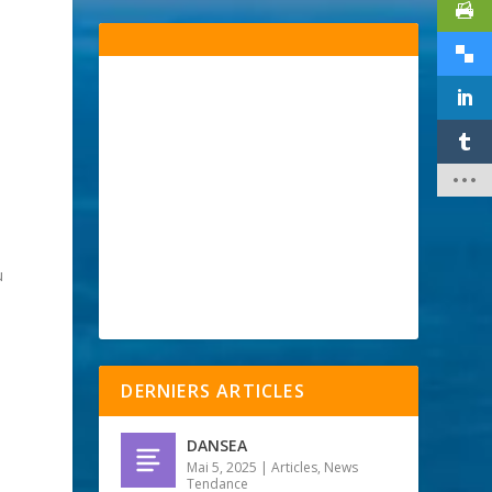
u
DERNIERS ARTICLES
DANSEA
Mai 5, 2025
|
Articles
,
News
Tendance