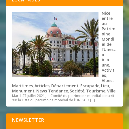
Nice
entre
au
Patrim
oine
Mondi
al de
l’Unesc
o
A la
une
,
Activit
és
,
Alpes-
Maritimes
Articles
Département
Escapade
Lieu
,
,
,
,
,
Monument
News Tendance
Société
Tourisme
Ville
,
,
,
,
Mardi 27 juillet 2021, le Comité du patrimoine mondial a inscrit
sur la Liste du patrimoine mondial de l’UNESCO
[…]
NEWSLETTER