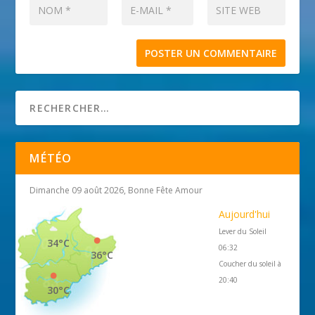
MÉTÉO
Dimanche 09 août 2026, Bonne Fête Amour
Aujourd'hui
Lever du Soleil
34°C
06:32
36°C
Coucher du soleil à
20:40
30°C