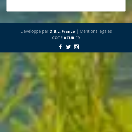
Développé par
| Mentions légales
D.B.L. France
COTE.AZUR.FR