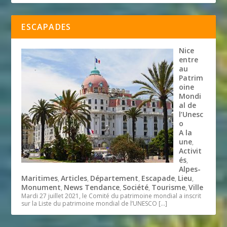
ESCAPADES
Nice
entre
au
Patrim
oine
Mondi
al de
l’Unesc
o
A la
une
,
Activit
és
,
Alpes-
Maritimes
Articles
Département
Escapade
Lieu
,
,
,
,
,
Monument
News Tendance
Société
Tourisme
Ville
,
,
,
,
Mardi 27 juillet 2021, le Comité du patrimoine mondial a inscrit
sur la Liste du patrimoine mondial de l’UNESCO
[…]