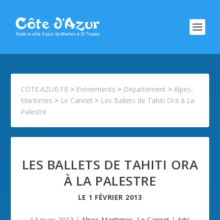
COTE.AZUR.FR
>
Evénements
>
Département
>
Alpes-
Maritimes
>
Le Cannet
>
Les Ballets de Tahiti Ora à La
Palestre
LES BALLETS DE TAHITI ORA
À LA PALESTRE
LE
1 FÉVRIER 2013
14 mars 2013
|
Alpes-Maritimes
,
Le Cannet
|
Arts