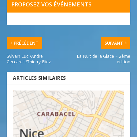
PROPOSEZ VOS ÉVÉNEMENTS
PRÉCÉDENT
SUIVANT
Sylvain Luc /Andre
La Nuit de la Glace – 2ème
Ceccarelli/Thierry Eliez
édition
ARTICLES SIMILAIRES