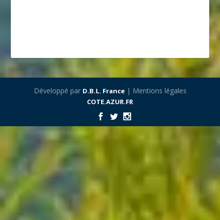
Développé par
| Mentions légales
D.B.L. France
COTE.AZUR.FR