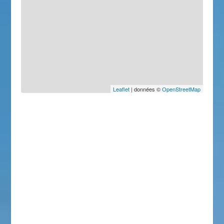
Leaflet
| données ©
OpenStreetMap