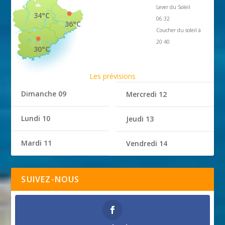
Lever du Soleil
34°C
06:32
36°C
Coucher du soleil à
20:40
30°C
Les prévisions
Dimanche 09
Mercredi 12
Lundi 10
Jeudi 13
Mardi 11
Vendredi 14
SUIVEZ-NOUS