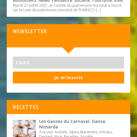
Monument
News Tendance
Société
Tourisme
Ville
,
,
,
,
Mardi 27 juillet 2021, le Comité du patrimoine mondial a inscrit
sur la Liste du patrimoine mondial de l’UNESCO
[…]
NEWSLETTER
Je m'inscris
RECETTES
Les Ganses du Carnaval. Gansa
Nissarda
A la une, Activité, Alpes-Maritimes, Articles,
Dessert, Nice, Recettes, Société