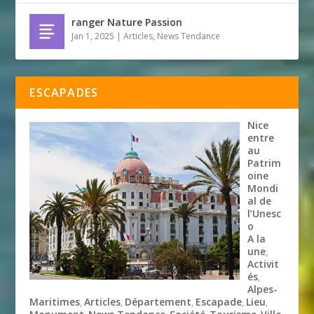
ranger Nature Passion
Jan 1, 2025
|
Articles
,
News Tendance
ESCAPADES
Nice
entre
au
Patrim
oine
Mondi
al de
l’Unesc
o
A la
une
,
Activit
és
,
Alpes-
Maritimes
Articles
Département
Escapade
Lieu
,
,
,
,
,