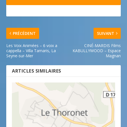
PRÉCÉDENT
SUIVANT
Les Voix Animées – 6 voix a
CINÉ-MARDIS Films
cappella – Villa Tamaris, La
KABULLYWOOD – Espace
Seyne-sur-Mer
Magnan
ARTICLES SIMILAIRES