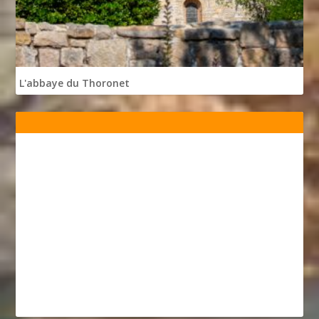
L'abbaye du Thoronet