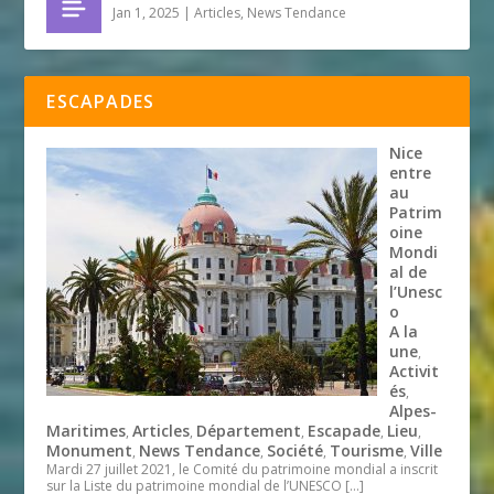
Jan 1, 2025
|
Articles
,
News Tendance
ESCAPADES
Nice
entre
au
Patrim
oine
Mondi
al de
l’Unesc
o
A la
une
,
Activit
és
,
Alpes-
Maritimes
Articles
Département
Escapade
Lieu
,
,
,
,
,
Monument
News Tendance
Société
Tourisme
Ville
,
,
,
,
Mardi 27 juillet 2021, le Comité du patrimoine mondial a inscrit
sur la Liste du patrimoine mondial de l’UNESCO
[…]