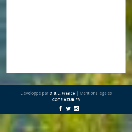
Développé par
| Mentions légales
D.B.L. France
COTE.AZUR.FR