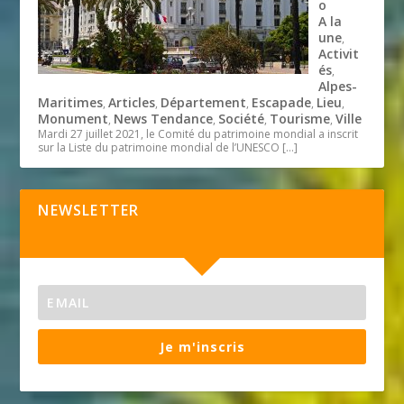
o
A la
une
,
Activit
és
,
Alpes-
Maritimes
Articles
Département
Escapade
Lieu
,
,
,
,
,
Monument
News Tendance
Société
Tourisme
Ville
,
,
,
,
Mardi 27 juillet 2021, le Comité du patrimoine mondial a inscrit
sur la Liste du patrimoine mondial de l’UNESCO
[…]
NEWSLETTER
Je m'inscris