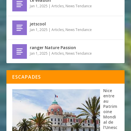
ce evasion
Jan 1, 2025
|
Articles
,
News Tendance
jetscool
Jan 1, 2025
|
Articles
,
News Tendance
ranger Nature Passion
Jan 1, 2025
|
Articles
,
News Tendance
ESCAPADES
Nice
entre
au
Patrim
oine
Mondi
al de
l’Unesc