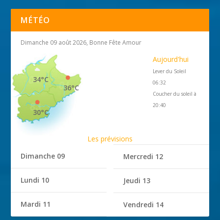
MÉTÉO
Dimanche 09 août 2026, Bonne Fête Amour
Aujourd'hui
Lever du Soleil
34°C
06:32
36°C
Coucher du soleil à
20:40
30°C
Les prévisions
Dimanche 09
Mercredi 12
Lundi 10
Jeudi 13
Mardi 11
Vendredi 14