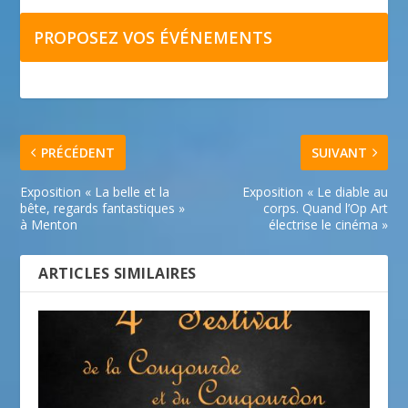
PROPOSEZ VOS ÉVÉNEMENTS
PRÉCÉDENT
SUIVANT
Exposition « La belle et la
Exposition « Le diable au
bête, regards fantastiques »
corps. Quand l’Op Art
à Menton
électrise le cinéma »
ARTICLES SIMILAIRES