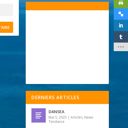
DERNIERS ARTICLES
DANSEA
Mai 5, 2025
|
Articles
,
News
Tendance