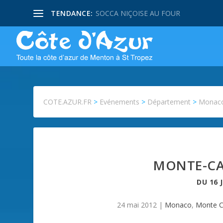
TENDANCE:
SOCCA NIÇOISE AU FOUR
COTE.AZUR.FR
>
Evénements
>
Département
>
Monac
MONTE-CA
DU
16 
24 mai 2012
|
Monaco
,
Monte C