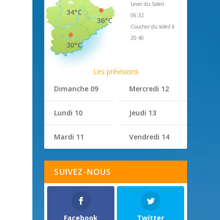
Lever du Soleil
34°C
06:32
36°C
Coucher du soleil à
20:40
30°C
Les prévisions
Dimanche 09
Mercredi 12
Lundi 10
Jeudi 13
Mardi 11
Vendredi 14
SUIVEZ-NOUS
Facebook
Twitter