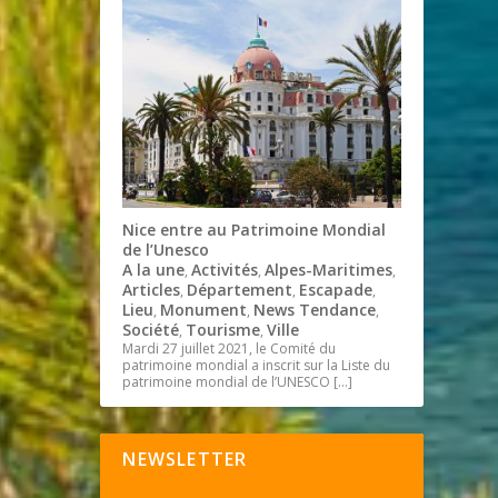
Nice entre au Patrimoine Mondial
de l’Unesco
A la une
Activités
Alpes-Maritimes
,
,
,
Articles
Département
Escapade
,
,
,
Lieu
Monument
News Tendance
,
,
,
Société
Tourisme
Ville
,
,
Mardi 27 juillet 2021, le Comité du
patrimoine mondial a inscrit sur la Liste du
patrimoine mondial de l’UNESCO
[…]
NEWSLETTER