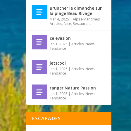
Bruncher le dimanche sur
la plage Beau Rivage
Mar 4, 2025
|
Alpes-Maritimes
,
Articles
,
Nice
,
Restaurant
ce evasion
Jan 1, 2025
|
Articles
,
News
Tendance
jetscool
Jan 1, 2025
|
Articles
,
News
Tendance
ranger Nature Passion
Jan 1, 2025
|
Articles
,
News
Tendance
ESCAPADES