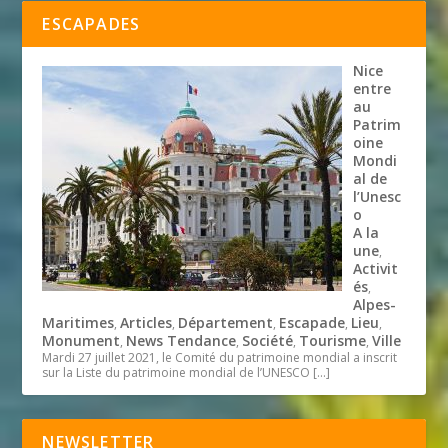
ESCAPADES
Nice
entre
au
Patrim
oine
Mondi
al de
l’Unesc
o
A la
une
,
Activit
és
,
Alpes-
Maritimes
Articles
Département
Escapade
Lieu
,
,
,
,
,
Monument
News Tendance
Société
Tourisme
Ville
,
,
,
,
Mardi 27 juillet 2021, le Comité du patrimoine mondial a inscrit
sur la Liste du patrimoine mondial de l’UNESCO
[…]
NEWSLETTER