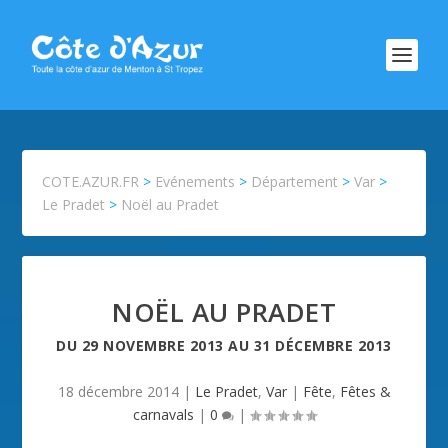
COTE.AZUR.FR
>
Evénements
>
Département
>
Var
>
Le Pradet
>
Noël au Pradet
NOËL AU PRADET
DU
29 NOVEMBRE 2013
AU
31 DÉCEMBRE 2013
18 décembre 2014
|
Le Pradet
,
Var
|
Fête
,
Fêtes &
carnavals
|
0
|