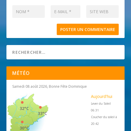
MÉTÉO
Samedi 08 août 2026, Bonne Fête Dominique
Aujourd'hui
Lever du Soleil
32°C
06:31
33°C
Coucher du soleil à
20:42
30°C