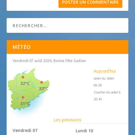
MÉTÉO
Vendredi 07 août 2026, Bonne Fête Gaétan
Aujourd'hui
Lever du Soleil
32°C
06:29
33°C
Coucher du soleil à
20:43
31°C
Les prévisions
Vendredi 07
Lundi 10