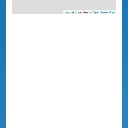
Leaflet
| données ©
OpenStreetMap