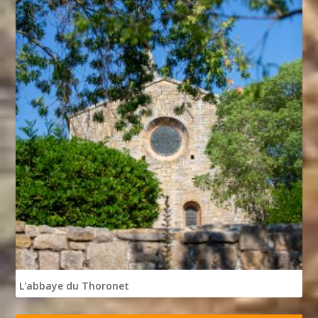
L'abbaye du Thoronet