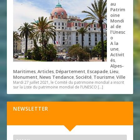
au
Patrim
oine
Mondi
al de
l’Unesc
o
A la
une
,
Activit
és
,
Alpes-
Maritimes
Articles
Département
Escapade
Lieu
,
,
,
,
,
Monument
News Tendance
Société
Tourisme
Ville
,
,
,
,
Mardi 27 juillet 2021, le Comité du patrimoine mondial a inscrit
sur la Liste du patrimoine mondial de l’UNESCO
[…]
NEWSLETTER