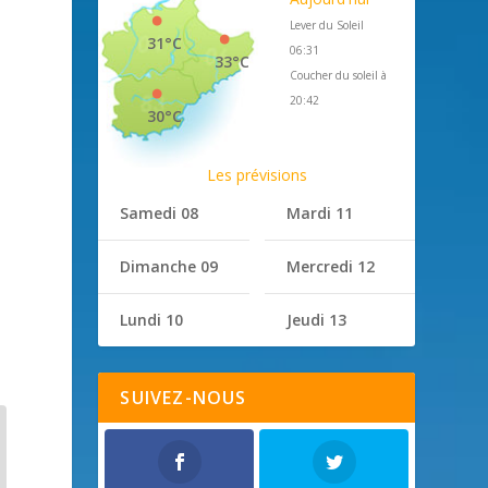
Lever du Soleil
31°C
06:31
33°C
Coucher du soleil à
20:42
30°C
Les prévisions
Samedi 08
Mardi 11
Dimanche 09
Mercredi 12
Lundi 10
Jeudi 13
SUIVEZ-NOUS