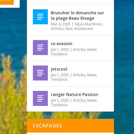
Bruncher le dimanche sur
la plage Beau Rivage
Mar 4, 2025
|
Alpes-Maritimes
,
Articles
,
Nice
,
Restaurant
ce evasion
Jan 1, 2025
|
Articles
,
News
Tendance
jetscool
Jan 1, 2025
|
Articles
,
News
Tendance
ranger Nature Passion
Jan 1, 2025
|
Articles
,
News
Tendance
ESCAPADES