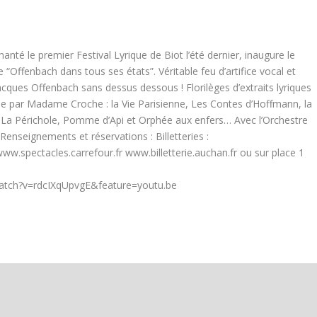
é le premier Festival Lyrique de Biot l’été dernier, inaugure le
“Offenbach dans tous ses états”. Véritable feu d’artifice vocal et
cques Offenbach sans dessus dessous ! Florilèges d’extraits lyriques
 par Madame Croche : la Vie Parisienne, Les Contes d’Hoffmann, la
 La Périchole, Pomme d’Api et Orphée aux enfers… Avec l’Orchestre
enseignements et réservations : Billetteries :
spectacles.carrefour.fr www.billetterie.auchan.fr ou sur place 1
watch?v=rdcIXqUpvgE&feature=youtu.be