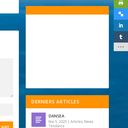
DERNIERS ARTICLES
DANSEA
Mai 5, 2025
|
Articles
,
News
Tendance