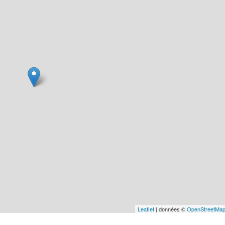
Leaflet
| données ©
OpenStreetMa