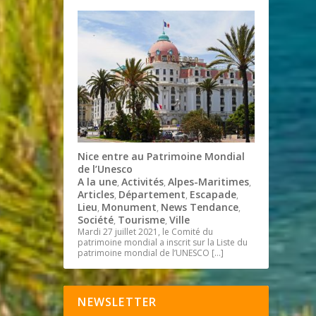
Nice entre au Patrimoine Mondial
de l’Unesco
A la une
Activités
Alpes-Maritimes
,
,
,
Articles
Département
Escapade
,
,
,
Lieu
Monument
News Tendance
,
,
,
Société
Tourisme
Ville
,
,
Mardi 27 juillet 2021, le Comité du
patrimoine mondial a inscrit sur la Liste du
patrimoine mondial de l’UNESCO
[…]
NEWSLETTER