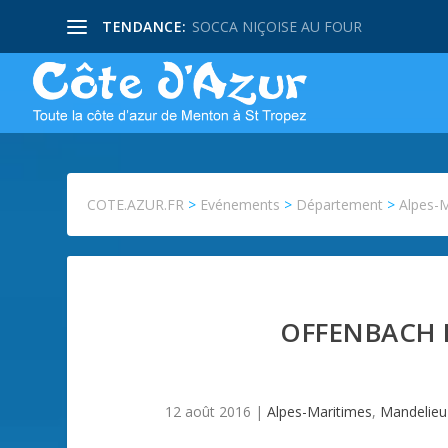
TENDANCE:
SOCCA NIÇOISE AU FOUR
COTE.AZUR.FR
>
Evénements
>
Département
>
Alpes-
OFFENBACH D
12 août 2016
|
Alpes-Maritimes
,
Mandelieu