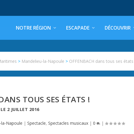
NOTRE RÉGION
ESCAPADE
DÉCOUVRIR
Maritimes
>
Mandelieu-la-Napoule
>
OFFENBACH dans tous ses états 
ANS TOUS SES ÉTATS !
LE
2 JUILLET 2016
-la-Napoule
|
Spectacle
,
Spectacles musicaux
|
0
|