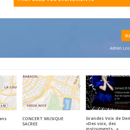
SU
Adrien Los
Grandes Voix de De
ans
CONCERT MUSIQUE
«Des voix, des
SACREE
instruments…»