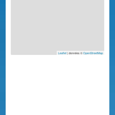
Leaflet
| données ©
OpenStreetMap