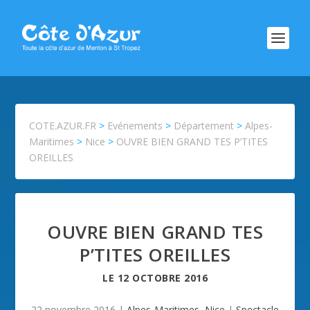
COTE.AZUR.FR
>
Evénements
>
Département
>
Alpes-
Maritimes
>
Nice
>
OUVRE BIEN GRAND TES P’TITES
OREILLES
OUVRE BIEN GRAND TES
P’TITES OREILLES
LE
12 OCTOBRE 2016
22 novembre 2016
|
Alpes-Maritimes
,
Nice
|
Spectacle