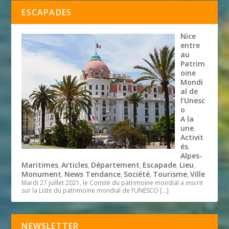
ESCAPADES
Nice
entre
au
Patrim
oine
Mondi
al de
l’Unesc
o
A la
une
,
Activit
és
,
Alpes-
Maritimes
Articles
Département
Escapade
Lieu
,
,
,
,
,
Monument
News Tendance
Société
Tourisme
Ville
,
,
,
,
Mardi 27 juillet 2021, le Comité du patrimoine mondial a inscrit
sur la Liste du patrimoine mondial de l’UNESCO
[…]
NEWSLETTER