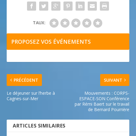
TAUX:
PROPOSEZ VOS ÉVÉNEMENTS
PRÉCÉDENT
SUIVANT
Le déjeuner sur l’herbe à
Mouvements : CORPS-
Cagnes-sur-Mer
ESPACE-SON Conférence
par Rémi Baert sur le travail
de Bernard Pourrière
ARTICLES SIMILAIRES