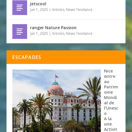
jetscool
Jan 1, 2025
|
Articles
,
News Tendance
ranger Nature Passion
Jan 1, 2025
|
Articles
,
News Tendance
ESCAPADES
Nice
entre
au
Patrim
oine
Mondi
al de
l’Unesc
o
A la
une
,
Activit