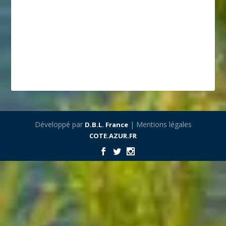
Développé par
| Mentions légales
D.B.L. France
COTE.AZUR.FR