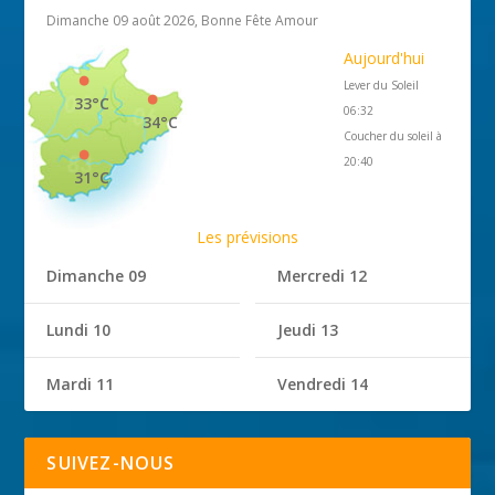
Dimanche 09 août 2026, Bonne Fête Amour
Aujourd'hui
Lever du Soleil
33°C
06:32
34°C
Coucher du soleil à
20:40
31°C
Les prévisions
Dimanche 09
Mercredi 12
Lundi 10
Jeudi 13
Mardi 11
Vendredi 14
SUIVEZ-NOUS