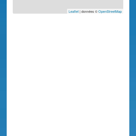
Leaflet
| données ©
OpenStreetMap