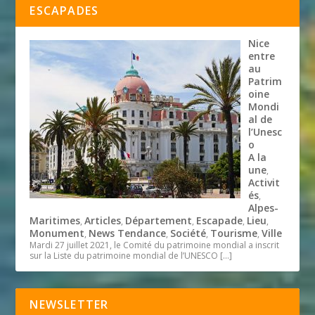
ESCAPADES
Nice
entre
au
Patrim
oine
Mondi
al de
l’Unesc
o
A la
une
,
Activit
és
,
Alpes-
Maritimes
Articles
Département
Escapade
Lieu
,
,
,
,
,
Monument
News Tendance
Société
Tourisme
Ville
,
,
,
,
Mardi 27 juillet 2021, le Comité du patrimoine mondial a inscrit
sur la Liste du patrimoine mondial de l’UNESCO
[…]
NEWSLETTER