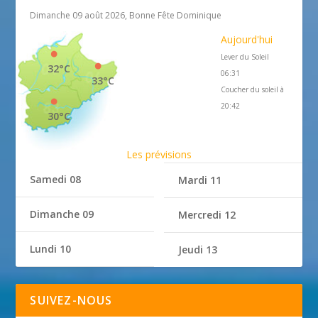
Dimanche 09 août 2026, Bonne Fête Dominique
Aujourd'hui
Lever du Soleil
32°C
06:31
33°C
Coucher du soleil à
20:42
30°C
Les prévisions
Samedi 08
Mardi 11
Dimanche 09
Mercredi 12
Lundi 10
Jeudi 13
SUIVEZ-NOUS