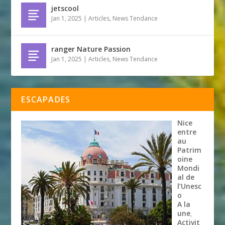
jetscool
Jan 1, 2025
|
Articles
,
News Tendance
ranger Nature Passion
Jan 1, 2025
|
Articles
,
News Tendance
ESCAPADES
Nice
entre
au
Patrim
oine
Mondi
al de
l’Unesc
o
A la
une
,
Activit