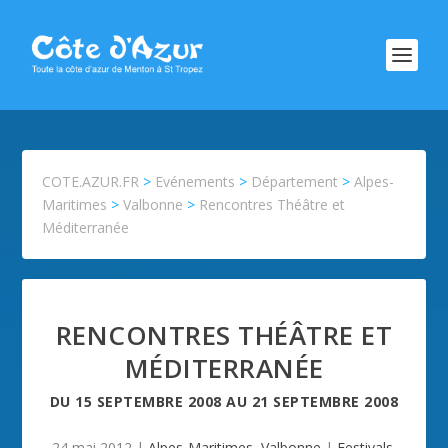
COTE.AZUR.FR
>
Evénements
>
Département
>
Alpes-
Maritimes
>
Valbonne
>
Rencontres Théâtre et
Méditerranée
RENCONTRES THÉÂTRE ET
MÉDITERRANÉE
DU
15 SEPTEMBRE 2008
AU
21 SEPTEMBRE 2008
24 mai 2012
|
Alpes-Maritimes
,
Valbonne
|
Festivals
,