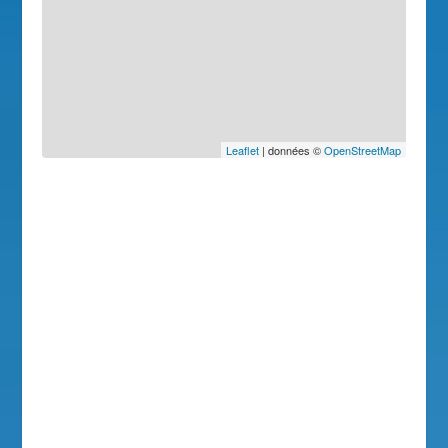
Leaflet
| données ©
OpenStreetMap