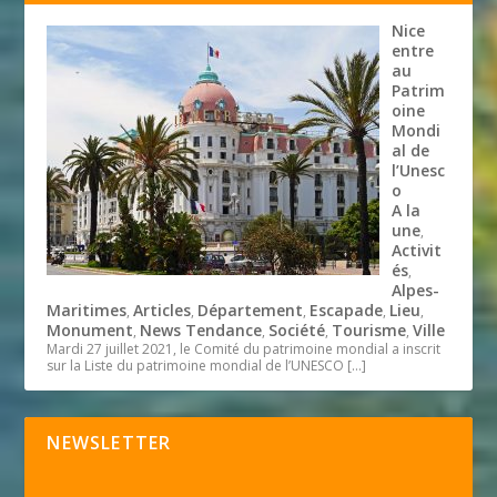
Nice
entre
au
Patrim
oine
Mondi
al de
l’Unesc
o
A la
une
,
Activit
és
,
Alpes-
Maritimes
Articles
Département
Escapade
Lieu
,
,
,
,
,
Monument
News Tendance
Société
Tourisme
Ville
,
,
,
,
Mardi 27 juillet 2021, le Comité du patrimoine mondial a inscrit
sur la Liste du patrimoine mondial de l’UNESCO
[…]
NEWSLETTER