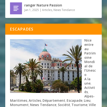
ranger Nature Passion
Jan 1, 2025
|
Articles
,
News Tendance
ESCAPADES
Nice
entre
au
Patrim
oine
Mondi
al de
l’Unesc
o
A la
une
,
Activit
és
,
Alpes-
Maritimes
Articles
Département
Escapade
Lieu
,
,
,
,
,
Monument
News Tendance
Société
Tourisme
Ville
,
,
,
,