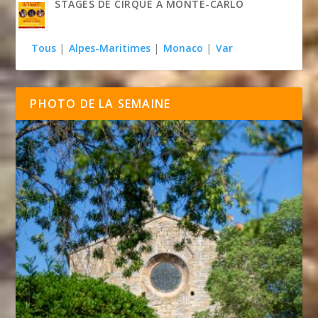
STAGES DE CIRQUE À MONTE-CARLO
Tous
|
Alpes-Maritimes
|
Monaco
|
Var
PHOTO DE LA SEMAINE