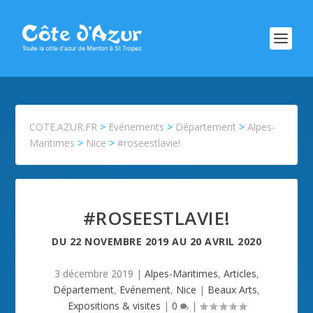
COTE.AZUR.FR
>
Evénements
>
Département
>
Alpes-
Maritimes
>
Nice
>
#roseestlavie!
#ROSEESTLAVIE!
DU
22 NOVEMBRE 2019
AU
20 AVRIL 2020
3 décembre 2019
|
Alpes-Maritimes
,
Articles
,
Département
,
Evénement
,
Nice
|
Beaux Arts
,
Expositions & visites
|
0
|