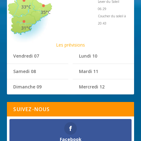
Lever du Soleil
33°C
06:29
35°C
Coucher du soleil à
20:43
31°C
Les prévisions
Vendredi 07
Lundi 10
Samedi 08
Mardi 11
Dimanche 09
Mercredi 12
SUIVEZ-NOUS
Facebook