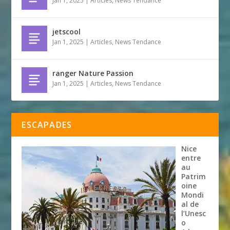
Jan 1, 2025
|
Articles
,
News Tendance
jetscool
Jan 1, 2025
|
Articles
,
News Tendance
ranger Nature Passion
Jan 1, 2025
|
Articles
,
News Tendance
ESCAPADES
Nice
entre
au
Patrim
oine
Mondi
al de
l’Unesc
o