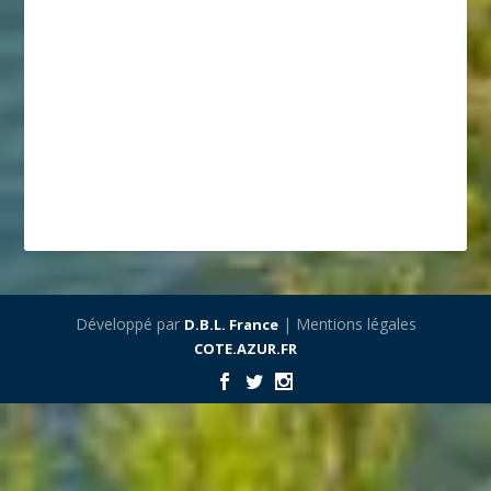
Développé par
| Mentions légales
D.B.L. France
COTE.AZUR.FR