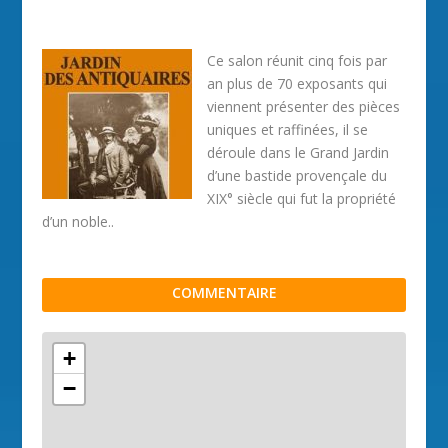
Ce salon réunit cinq fois par
an plus de 70 exposants qui
viennent présenter des pièces
uniques et raffinées, il se
déroule dans le Grand Jardin
d’une bastide provençale du
XIX° siècle qui fut la propriété
d’un noble..
COMMENTAIRE
+
−