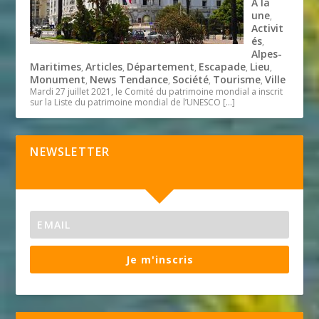
A la
une
,
Activit
és
,
Alpes-
Maritimes
Articles
Département
Escapade
Lieu
,
,
,
,
,
Monument
News Tendance
Société
Tourisme
Ville
,
,
,
,
Mardi 27 juillet 2021, le Comité du patrimoine mondial a inscrit
sur la Liste du patrimoine mondial de l’UNESCO
[…]
NEWSLETTER
Je m'inscris