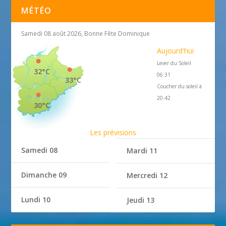
MÉTÉO
Samedi 08 août 2026, Bonne Fête Dominique
Aujourd'hui
Lever du Soleil
32°C
06:31
33°C
Coucher du soleil à
20:42
30°C
Les prévisions
Samedi 08
Mardi 11
Dimanche 09
Mercredi 12
Lundi 10
Jeudi 13