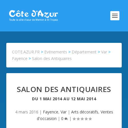
COTE.AZUR.FR
>
Evénements
>
Département
>
Var
>
Fayence
>
Salon des Antiquaires
SALON DES ANTIQUAIRES
DU
1 MAI 2014
AU
12 MAI 2014
4 mars 2016
|
Fayence
,
Var
|
Arts décoratifs
,
Ventes
d'occasion
|
0
|