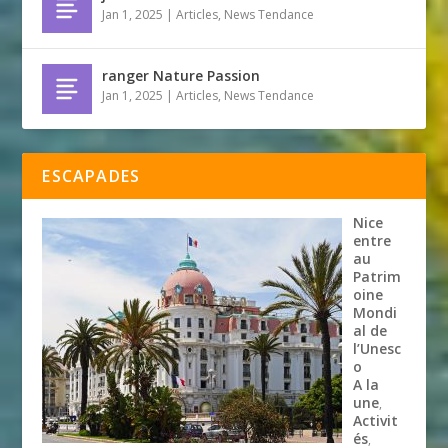
Jan 1, 2025
|
Articles
,
News Tendance
ranger Nature Passion
Jan 1, 2025
|
Articles
,
News Tendance
ESCAPADES
Nice
entre
au
Patrim
oine
Mondi
al de
l’Unesc
o
A la
une
,
Activit
és
,