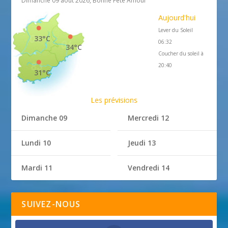
Dimanche 09 août 2026, Bonne Fête Amour
Aujourd'hui
Lever du Soleil
33°C
06:32
34°C
Coucher du soleil à
20:40
31°C
Les prévisions
Dimanche 09
Mercredi 12
Lundi 10
Jeudi 13
Mardi 11
Vendredi 14
SUIVEZ-NOUS