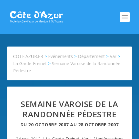
COTE.AZUR.FR
>
Evénements
>
Département
>
Var
>
La Garde-Freinet
>
Semaine Varoise de la Randonnée
Pédestre
SEMAINE VAROISE DE LA
RANDONNÉE PÉDESTRE
DU
20 OCTOBRE 2007
AU
28 OCTOBRE 2007
24 mai 2012
|
La Garde-Freinet
,
Var
|
Manifestations